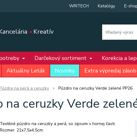
WRITECH
Katalógy
E-sho
Kancelária
•
Kreatív
 potreby
Darčekový sortiment
Korekcia a le
Aktuálny Leták
Novinky
Extra výpredaj zásob
Púzdra na perá a ceruzky
Púzdro na ceruzky Verde zelené PP26
o na ceruzky Verde zelen
Textilné púzdro na ceruzky a perá, so zipsom v hornej časti.
Rozmer: 21x7,5x4,5cm.