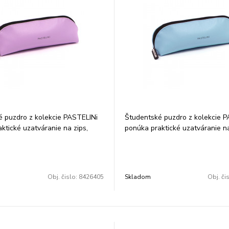
 puzdro z kolekcie PASTELINi
Študentské puzdro z kolekcie 
ktické uzatváranie na zips,
ponúka praktické uzatváranie na
hlivo udrží všetky písacie
ktoré spoľahlivo udrží všetky pí
hromade. Povrch z polyuretánu
potreby pohromade. Povrch z p
dnoduchým a moderným
zaujme jednoduchým a modern
ktorý perfektne doplní
dizajnom, ktorý perfektne doplní
Obj. čislo:
8426405
Skladom
Obj. či
ú školskú výbavu. Rozmer:
každodennú školskú výbavu. Ro
m.
21x8x5,5 cm.