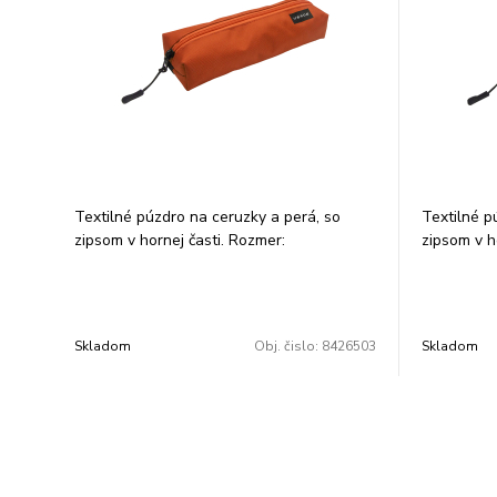
Textilné púzdro na ceruzky a perá, so
Textilné p
zipsom v hornej časti. Rozmer:
zipsom v h
21x7,5x4,5cm.
21x7,5x4,5
Skladom
Obj. čislo:
8426503
Skladom