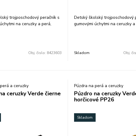
lský trojposchodový peračník s
Detský školský trojposchodový 
chytmi na ceruzky a perá,
gumovými úchytmi na ceruzky a 
pážkou s priehľadnou fóliou a
gumu a prepážkou s priehľadnou
odín.. Peračník je
rozvrhom hodín.. Peračník je
ozmery: 21x13x7 cm
prázdny.Rozmery: 21x13x7 cm
Obj. čislo:
8423603
Skladom
Obj. či
perá a ceruzky
Púzdra na perá a ceruzky
na ceruzky Verde čierne
Púzdro na ceruzky Verd
horčicové PP26
Skladom