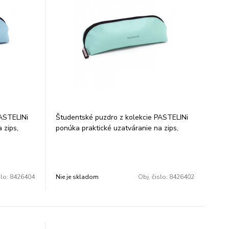
PASTELINi
Študentské puzdro z kolekcie PASTELINi
 zips,
ponúka praktické uzatváranie na zips,
sacie
ktoré spoľahlivo udrží všetky písacie
olyuretánu
potreby pohromade. Povrch z polyuretánu
ým
zaujme jednoduchým a moderným
dizajnom, ktorý perfektne doplní
slo:
8426404
Nie je skladom
Obj. čislo:
8426402
zmer:
každodennú školskú výbavu. Rozmer:
21x8x5,5 cm.