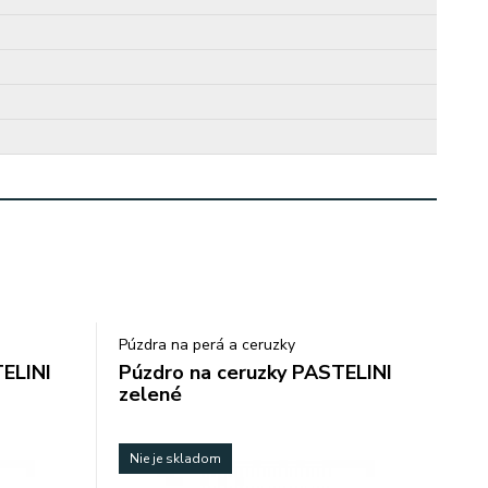
Púzdra na perá a ceruzky
TELINI
Púzdro na ceruzky PASTELINI
zelené
Nie je skladom