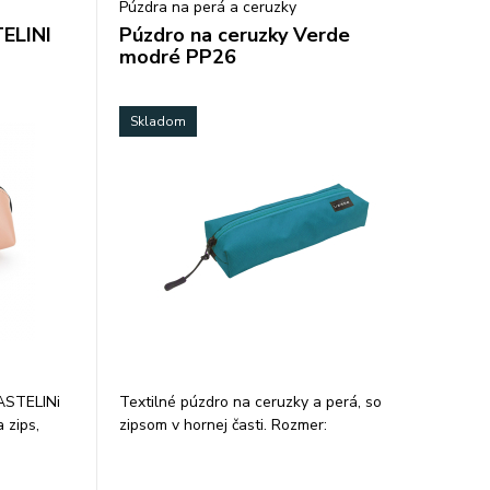
Púzdra na perá a ceruzky
TELINI
Púzdro na ceruzky Verde
modré PP26
Skladom
PASTELINi
Textilné púzdro na ceruzky a perá, so
 zips,
zipsom v hornej časti. Rozmer:
sacie
21x7,5x4,5cm.
olyuretánu