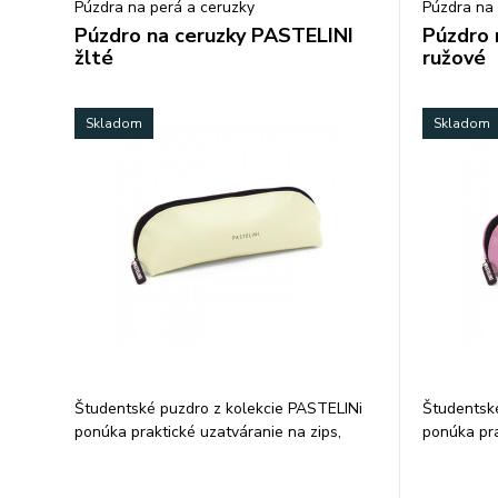
Púzdra na perá a ceruzky
Púzdra na 
Púzdro na ceruzky PASTELINI
Púzdro 
žlté
ružové
Skladom
Skladom
Študentské puzdro z kolekcie PASTELINi
Študentské
ponúka praktické uzatváranie na zips,
ponúka pra
ktoré spoľahlivo udrží všetky písacie
ktoré spoľa
potreby pohromade. Povrch z polyuretánu
potreby po