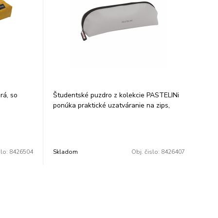
rá, so
Študentské puzdro z kolekcie PASTELINi
ponúka praktické uzatváranie na zips,
ktoré spoľahlivo udrží všetky písacie
potreby pohromade. Povrch z polyuretánu
zaujme jednoduchým a moderným
dizajnom, ktorý perfektne doplní
slo:
8426504
Skladom
Obj. čislo:
8426407
každodennú školskú výbavu. Rozmer:
21x8x5,5 cm.