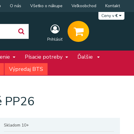
p
O nás
Všetko o nákupe
Veľkoobchod
Kontakt
Ceny v
€
Prihlásiť
penie
Písacie potreby
Ďalšie
Výpredaj BTS
é PP26
Skladom 10+