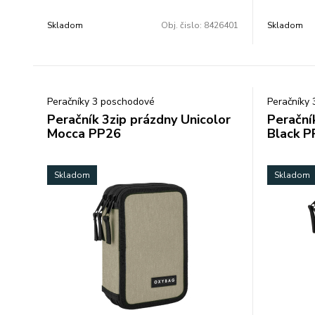
zaujme jednoduchým a moderným
zaujme je
dizajnom, ktorý perfektne doplní
dizajnom, 
Skladom
Obj. čislo:
8426401
Skladom
každodennú školskú výbavu. Rozmer:
každodenn
21x8x5,5 cm.
21x8x5,5 c
Peračníky 3 poschodové
Peračníky
Peračník 3zip prázdny Unicolor
Perační
Mocca PP26
Black P
Skladom
Skladom