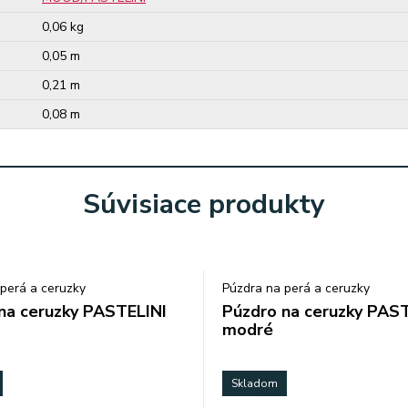
0,06 kg
0,05 m
0,21 m
0,08 m
Súvisiace produkty
perá a ceruzky
Púzdra na perá a ceruzky
na ceruzky PASTELINI
Púzdro na ceruzky PAS
modré
Skladom