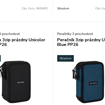
dnoduchým a moderným
zaujme jednoduchým a modern
ktorý perfektne doplní
dizajnom, ktorý perfektne doplní
Obj. čislo:
8426403
Skladom
Obj. či
ú školskú výbavu. Rozmer:
každodennú školskú výbavu. Ro
m.
21x8x5,5 cm.
 3 poschodové
Peračníky 3 poschodové
k 3zip prázdny Unicolor
Peračník 3zip prázdny U
P26
Blue PP26
Skladom