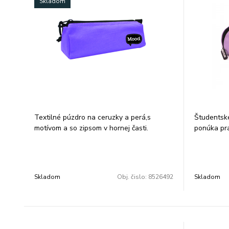
Skladom
Textilné púzdro na ceruzky a perá,s
Študentské
motívom a so zipsom v hornej časti.
ponúka pra
Rozmer: 21x7x7cm.
ktoré spoľa
potreby po
zaujme je
dizajnom, 
Skladom
Obj. čislo:
8526492
Skladom
každodenn
21x8x5,5 c