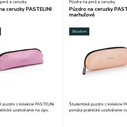
perá a ceruzky
Púzdra na perá a ceruzky
na ceruzky PASTELINI
Púzdro na ceruzky PAS
marhuľové
Skladom
 puzdro z kolekcie PASTELINi
Študentské puzdro z kolekcie 
ktické uzatváranie na zips,
ponúka praktické uzatváranie na
hlivo udrží všetky písacie
ktoré spoľahlivo udrží všetky pí
hromade. Povrch z polyuretánu
potreby pohromade. Povrch z p