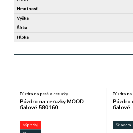
Hmotnosť
Výška
Šírka
Hĺbka
Púzdra na perá a ceruzky
Púzdra na 
Púzdro na ceruzky MOOD
Púzdro 
fialové 580160
fialové
Výpredaj
Skladom