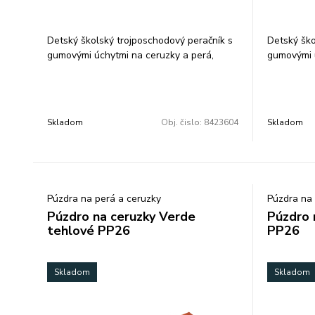
Detský školský trojposchodový peračník s
Detský ško
gumovými úchytmi na ceruzky a perá,
gumovými ú
gumu a prepážkou s priehľadnou fóliou a
gumu a pre
rozvrhom hodín.. Peračník je
rozvrhom h
prázdny.Rozmery: 21x13x7 cm
prázdny.R
Skladom
Obj. čislo:
8423604
Skladom
Púzdra na perá a ceruzky
Púzdra na 
Púzdro na ceruzky Verde
Púzdro 
tehlové PP26
PP26
Skladom
Skladom