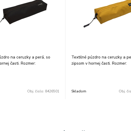
úzdro na ceruzky a perá, so
Textilné púzdro na ceruzky a pe
ornej časti. Rozmer:
zipsom v hornej časti. Rozmer:
cm.
21x7,5x4,5cm.
Obj. čislo:
8426501
Skladom
Obj. či