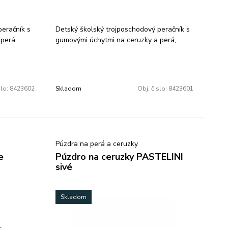
peračník s
Detský školský trojposchodový peračník s
perá,
gumovými úchytmi na ceruzky a perá,
 fóliou a
gumu a prepážkou s priehľadnou fóliou a
rozvrhom hodín.. Peračník je
prázdny.Rozmery: 21x13x7 cm
slo:
8423602
Skladom
Obj. čislo:
8423601
Púzdra na perá a ceruzky
e
Púzdro na ceruzky PASTELINI
sivé
Skladom