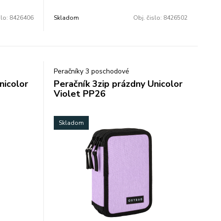
ým
slo:
8426406
Skladom
Obj. čislo:
8426502
zmer:
Peračníky 3 poschodové
nicolor
Peračník 3zip prázdny Unicolor
Violet PP26
Skladom