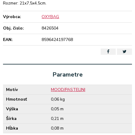
Rozmer: 21x7,5x4,5cm.
Výrobca:
OXYBAG
Obj. čislo:
8426504
EAN:
8596424197768
Parametre
Motív
MOOD/PASTELINI
Hmotnosť
0,06 kg
Výška
0,05 m
Šírka
0,21 m
Hĺbka
0,08 m