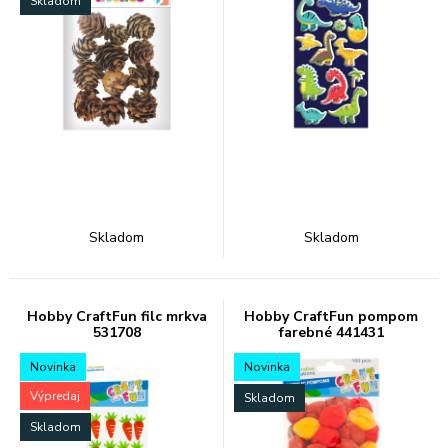
Skladom
Skladom
Skladom
Hobby CraftFun filc mrkva
Hobby CraftFun pompom
531708
farebné 441431
Novinka
Novinka
Výpredaj
Skladom
Skladom