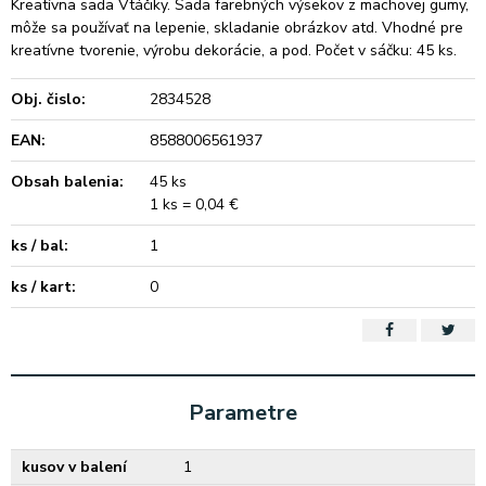
Kreatívna sada Vtáčiky. Sada farebných výsekov z machovej gumy,
môže sa používať na lepenie, skladanie obrázkov atd. Vhodné pre
kreatívne tvorenie, výrobu dekorácie, a pod. Počet v sáčku: 45 ks.
Obj. čislo:
2834528
EAN:
8588006561937
Obsah balenia:
45 ks
1 ks = 0,04 €
ks / bal:
1
ks / kart:
0
Parametre
kusov v balení
1