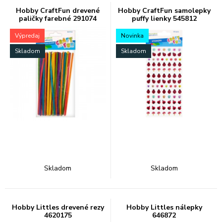
Hobby CraftFun drevené
Hobby CraftFun samolepky
paličky farebné 291074
puffy lienky 545812
Výpredaj
Novinka
Skladom
Skladom
Skladom
Skladom
Hobby Littles drevené rezy
Hobby Littles nálepky
4620175
646872