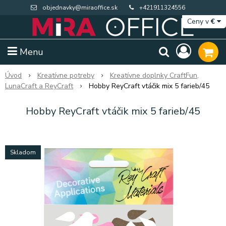
objednavky@miraoffice.sk
+421911324556
Ceny v
€
Menu
Úvod
Kreatívne potreby
Kreatívne doplnky CraftFun,
LunaCraft a ReyCraft
Hobby ReyCraft vtáčik mix 5 farieb/45
Hobby ReyCraft vtáčik mix 5 farieb/45
Skladom
Extra výpredaj zásob
Výpredaj BTS