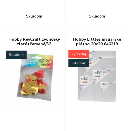
Skladom
Skladom
Hobby ReyCraft zvončeky
Hobby Littles maliarske
zlaté+červené/32
plátno 20x20 646219
Výpredaj
Skladom
Skladom