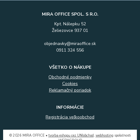
MIRA OFFICE SPOL. S R.O.
Kpt. Nálepku 52
Želiezovce 937 01
objednavky@miraoffice.sk
0911 324 556
VŠETKO O NÁKUPE
Obchodné podmienky
Cookies
Reklamačný poriadok
INFORMÁCIE
Registrácia veľkoobchod
© 2026 MIRA OFFICE •
tvorba eshopu cez UNIobchod
,
webhosting
spoločnosti