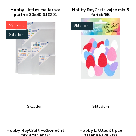
Hobby Littles maliarske
Hobby ReyCraft vajce mix 5
plátno 30x40 646201
farieb/65
Výpredaj
Skladom
Skladom
Skladom
Skladom
Hobby ReyCraft veľkonočný
Hobby Littles štipce
mix 4 farieb/23
farebné 646788