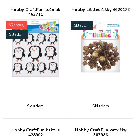
Hobby CraftFun tučniak
Hobby Littles šišky 4620172
463711
Výpredaj
Skladom
Skladom
Skladom
Skladom
Hobby CraftFun kaktus
Hobby CraftFun vetvičky
428902
383986