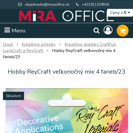
objednavky@miraoffice.sk
+421911324556
Ceny v
€
Menu
Úvod
Kreatívne potreby
Kreatívne doplnky CraftFun,
LunaCraft a ReyCraft
Hobby ReyCraft veľkonočný mix 4
farieb/23
Hobby ReyCraft veľkonočný mix 4 farieb/23
Skladom
Extra výpredaj zásob
Výpredaj BTS