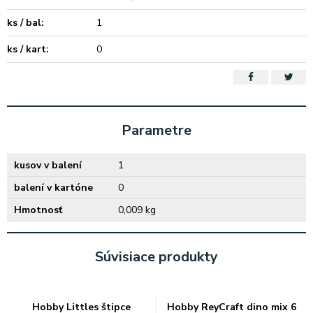
ks / bal:
1
ks / kart:
0
Parametre
kusov v balení
1
balení v kartóne
0
Hmotnosť
0,009 kg
Súvisiace produkty
Hobby Littles štipce
Hobby ReyCraft dino mix 6