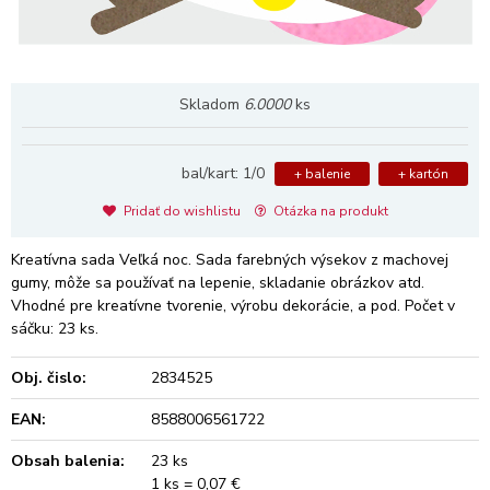
Skladom
6.0000
ks
bal/kart: 1/0
+ balenie
+ kartón
Pridať do wishlistu
Otázka na produkt
Kreatívna sada Veľká noc. Sada farebných výsekov z machovej
gumy, môže sa používať na lepenie, skladanie obrázkov atd.
Vhodné pre kreatívne tvorenie, výrobu dekorácie, a pod. Počet v
sáčku: 23 ks.
Obj. čislo:
2834525
EAN:
8588006561722
Obsah balenia:
23 ks
1 ks = 0,07 €