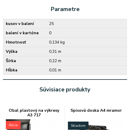
Parametre
kusov v balení
25
balení v kartóne
0
Hmotnosť
0,134 kg
Výška
0,31 m
Šírka
0,22 m
Hĺbka
0,01 m
Súvisiace produkty
Obal plastový na výkresy
Spisová doska A4 mramor
A3 717
Akcia
Skladom