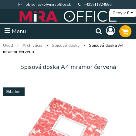
objednavky@miraoffice.sk
+421911324556
Ceny v
€
Menu
Úvod
Archivácia
Spisové dosky
Spisová doska A4
mramor červená
Spisová doska A4 mramor červená
Skladom
Extra výpredaj zásob
Výpredaj BTS