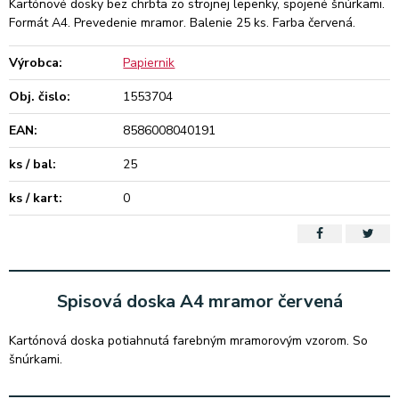
Kartónové dosky bez chrbta zo strojnej lepenky, spojené šnúrkami.
Formát A4. Prevedenie mramor. Balenie 25 ks. Farba červená.
Výrobca:
Papiernik
Obj. čislo:
1553704
EAN:
8586008040191
ks / bal:
25
ks / kart:
0
Spisová doska A4 mramor červená
Kartónová doska potiahnutá farebným mramorovým vzorom. So
šnúrkami.