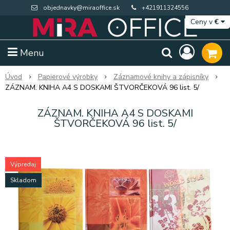
objednavky@miraoffice.sk
+421911324556
Ceny v
€
Menu
Úvod
Papierové výrobky
Záznamové knihy a zápisníky
ZÁZNAM. KNIHA A4 S DOSKAMI ŠTVORČEKOVÁ 96 list. 5/
ZÁZNAM. KNIHA A4 S DOSKAMI
ŠTVORČEKOVÁ 96 list. 5/
Výpredaj
Skladom
Extra výpredaj zásob
Výpredaj BTS