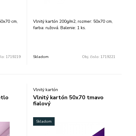
50x70 cm,
Vlnitý kartón 200g/m2, rozmer: 50x70 cm,
farba: ružová. Balenie: 1 ks.
slo:
1719219
Skladom
Obj. čislo:
1719221
Vlnitý kartón
etlo
Vlnitý kartón 50x70 tmavo
fialový
Skladom