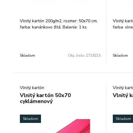
Vlnitý kartón 200g/m2, rozmer: 50x70 cm,
Vlnitý kar
farba: kanárikovo žltá. Balenie: 1 ks.
farba: slne
Skladom
Obj. čislo:
1719213
Skladom
Vlnitý kartón
Vlnitý kar
Vlnitý kartón 50x70
Vlnitý 
cyklámenový
Skladom
Skladom