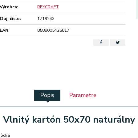
Výrobca:
REYCRAFT
Obj. čislo:
1719243
EAN:
8588005426817
Popis
Parametre
Vlnitý kartón 50x70 naturálny
môcka