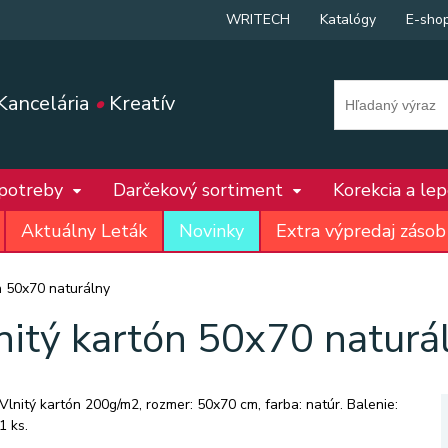
WRITECH
Katalógy
E-sho
Kancelária
•
Kreatív
 potreby
Darčekový sortiment
Korekcia a le
Aktuálny Leták
Novinky
Extra výpredaj zásob
n 50x70 naturálny
nitý kartón 50x70 naturá
Vlnitý kartón 200g/m2, rozmer: 50x70 cm, farba: natúr. Balenie:
1 ks.