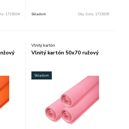
slo:
1719204
Skladom
Obj. čislo:
1719205
Vlnitý kartón
anžový
Vlnitý kartón 50x70 ružový
Skladom