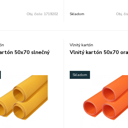
Obj. čislo:
1719202
Skladom
Obj. či
tón
Vlnitý kartón
kartón 50x70 slnečný
Vlnitý kartón 50x70 or
Skladom