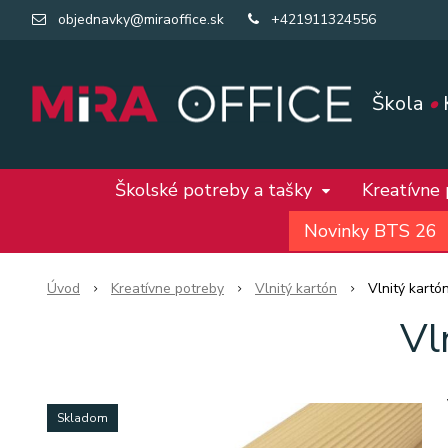
objednavky@miraoffice.sk
+421911324556
Škola
•
Školské potreby a tašky
Kreatívne
Novinky BTS 26
Úvod
Kreatívne potreby
Vlnitý kartón
Vlnitý kartó
Vl
Skladom