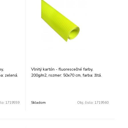
by,
Vlnitý kartón - fluorescečné farby,
a: zelená.
200g/m2, rozmer: 50x70 cm, farba: žltá.
Balenie: 1 ks.
slo:
1719559
Skladom
Obj. čislo:
1719560