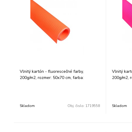
Vlnitý kartón - fluorescečné farby,
Vlnitý kart
200g/m2, rozmer: 50x70 cm, farba:
200g/m2, r
oranžová. Balenie: 1 ks.
Balenie: 1 
Skladom
Obj. čislo:
1719558
Skladom