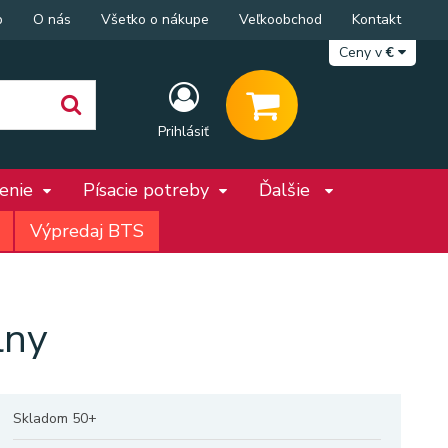
p
O nás
Všetko o nákupe
Veľkoobchod
Kontakt
Ceny v
€
Prihlásiť
penie
Písacie potreby
Ďalšie
Výpredaj BTS
lny
Skladom 50+