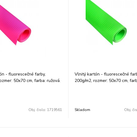
ón - fluorescečné farby,
Vlnitý kartón - fluorescečné far
ozmer: 50x70 cm, farba: ružová.
200g/m2, rozmer: 50x70 cm, farb
ks.
Balenie: 1 ks.
Obj. čislo:
1719561
Skladom
Obj. či