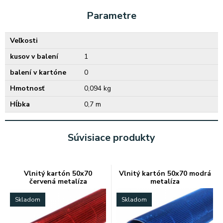
Parametre
Veľkosti
kusov v balení
1
balení v kartóne
0
Hmotnosť
0,094 kg
Hĺbka
0,7 m
Súvisiace produkty
Vlnitý kartón 50x70
Vlnitý kartón 50x70 modrá
červená metalíza
metalíza
Skladom
Skladom