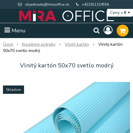
objednavky@miraoffice.sk
+421911324556
Ceny v
€
Menu
Úvod
Kreatívne potreby
Vlnitý kartón
Vlnitý kartón
50x70 svetlo modrý
Vlnitý kartón 50x70 svetlo modrý
Skladom
Extra výpredaj zásob
Výpredaj BTS