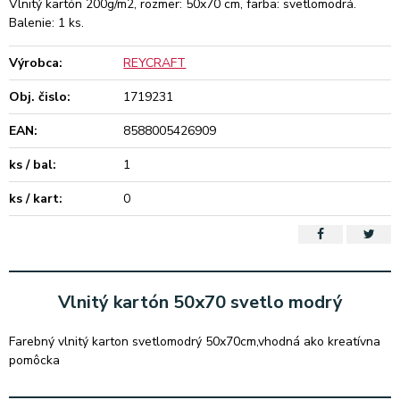
Vlnitý kartón 200g/m2, rozmer: 50x70 cm, farba: svetlomodrá.
Balenie: 1 ks.
Výrobca:
REYCRAFT
Obj. čislo:
1719231
EAN:
8588005426909
ks / bal:
1
ks / kart:
0
Vlnitý kartón 50x70 svetlo modrý
Farebný vlnitý karton svetlomodrý 50x70cm,vhodná ako kreatívna
pomôcka