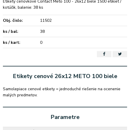
Etikety cenovkové Contact Meto 100 - 26x12 biele 1500 etikiet /
kotúčik, balenie: 38 ks
Obj. čislo:
11502
ks / bal:
38
ks / kart:
0
Etikety cenové 26x12 METO 100 biele
Samolepiace cenové etikety = jednoduché riešenie na ocenenie
malých predmetov.
Parametre