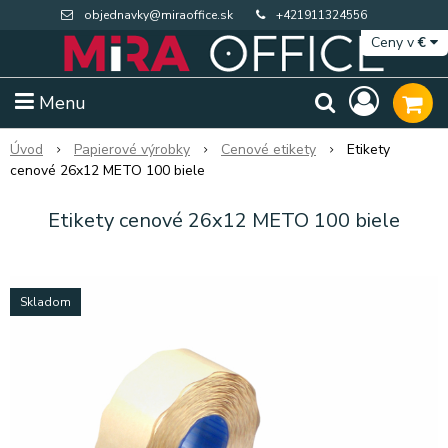
objednavky@miraoffice.sk
+421911324556
Ceny v
€
Menu
Úvod
Papierové výrobky
Cenové etikety
Etikety
cenové 26x12 METO 100 biele
Etikety cenové 26x12 METO 100 biele
Skladom
Extra výpredaj zásob
Výpredaj BTS