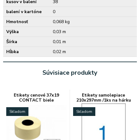
kusov v balení
38
balení v kartóne
0
Hmotnosť
0,068 kg
Výška
0,03 m
Šírka
0,01 m
Hĺbka
0,02 m
Súvisiace produkty
Etikety cenové 37x19
Etikety samolepiace
CONTACT biele
210x297mm /1ks na hárku
A4
Skladom
Skladom