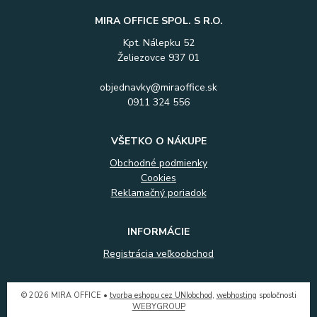
MIRA OFFICE SPOL. S R.O.
Kpt. Nálepku 52
Želiezovce 937 01
objednavky@miraoffice.sk
0911 324 556
VŠETKO O NÁKUPE
Obchodné podmienky
Cookies
Reklamačný poriadok
INFORMÁCIE
Registrácia veľkoobchod
© 2026 MIRA OFFICE •
tvorba eshopu cez UNIobchod
,
webhosting
spoločnosti
WEBYGROUP