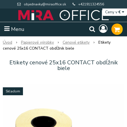
objednavky@miraoffice.sk
+421911324556
Ceny v
€
Menu
Úvod
Papierové výrobky
Cenové etikety
Etikety
cenové 25x16 CONTACT obdĺžnik biele
Etikety cenové 25x16 CONTACT obdĺžnik
biele
Skladom
Extra výpredaj zásob
Výpredaj BTS