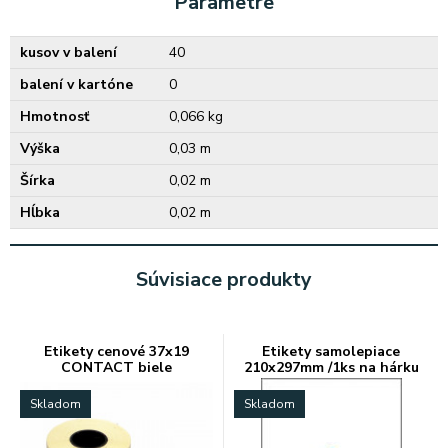
Parametre
kusov v balení
40
balení v kartóne
0
Hmotnosť
0,066 kg
Výška
0,03 m
Šírka
0,02 m
Hĺbka
0,02 m
Súvisiace produkty
Etikety cenové 37x19
Etikety samolepiace
CONTACT biele
210x297mm /1ks na hárku
A4
Skladom
Skladom