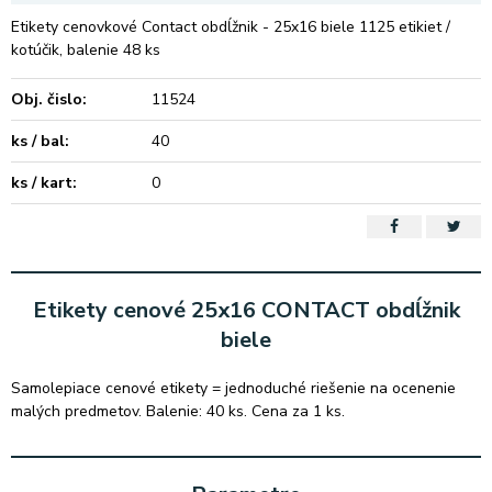
Etikety cenovkové Contact obdĺžnik - 25x16 biele 1125 etikiet /
kotúčik, balenie 48 ks
Obj. čislo:
11524
ks / bal:
40
ks / kart:
0
Etikety cenové 25x16 CONTACT obdĺžnik
biele
Samolepiace cenové etikety = jednoduché riešenie na ocenenie
malých predmetov. Balenie: 40 ks. Cena za 1 ks.