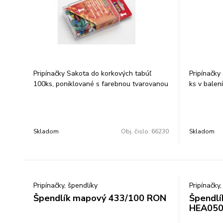
Pripínačky Sakota do korkových tabúľ
Pripínačky
100ks, poniklované s farebnou tvarovanou
ks v balení
hlavičkou o priemere 7 mm a nožičkou
dlhou 11 mm, balené v plastovej krabičke
so závesným uškom. Balenie: 12 ks.
Skladom
Obj. čislo:
66230
Skladom
Pripínačky, špendlíky
Pripínačky,
Špendlík mapový 433/100 RON
Špendlí
HEA05