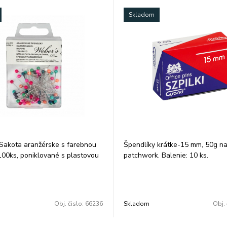
Skladom
Sakota aranžérske s farebnou
Špendlíky krátke-15 mm, 50g n
100ks, poniklované s plastovou
patchwork. Balenie: 10 ks.
lavičkou o priemere 3 mm, dĺžka
 mm, balené v plastovej
alenie: 20 ks.
Obj. čislo:
66236
Skladom
Obj. 