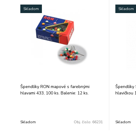
Skladom
Skladom
Špendlíky RON mapové s farebnými
Špendlíky 
hlavami 433, 100 ks. Balenie: 12 ks.
hlavičkou 
farebnou h
nožičky 36
krabičke. B
Skladom
Obj. čislo:
66231
Skladom