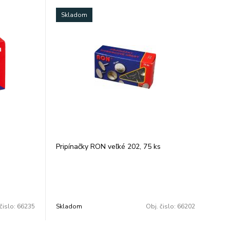
Skladom
a
Pripínačky RON veľké 202, 75 ks
čislo:
66235
Skladom
Obj. čislo:
66202