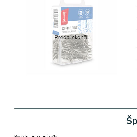
Šp
Poniklované pripínačky,