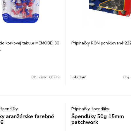
 do korkovej tabule MEMOBE, 30
Pripínačky RON poniklované 222
.
Obj. čislo:
66219
Skladom
Obj. 
 špendlíky
Pripínačky, špendlíky
ky aranžérske farebné
Špendlíky 50g 15mm
06
patchwork