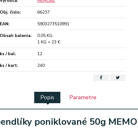
Výrobca:
MEMOBE
Obj. čislo:
66237
EAN:
5903273510991
Obsah balenia:
0,05 KG
1 KG = 23 €
ks / bal:
12
ks / kart:
240
Popis
Parametre
endlíky poniklované 50g MEM