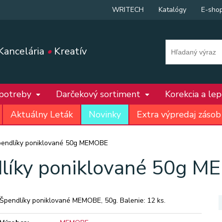
WRITECH
Katalógy
E-sho
Kancelária
•
Kreatív
 potreby
Darčekový sortiment
Korekcia a le
Aktuálny Leták
Novinky
Extra výpredaj zásob
endlíky poniklované 50g MEMOBE
líky poniklované 50g 
Špendlíky poniklované MEMOBE, 50g. Balenie: 12 ks.