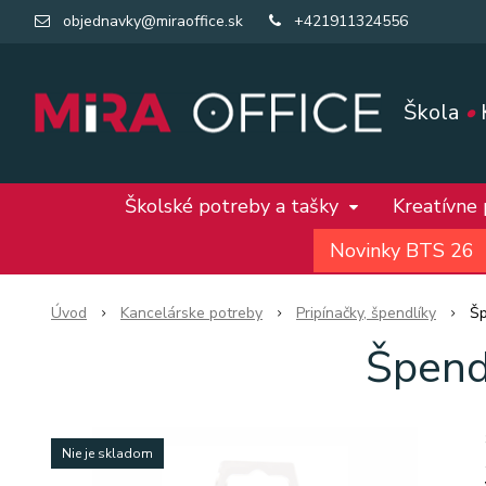
objednavky@miraoffice.sk
+421911324556
Škola
•
Školské potreby a tašky
Kreatívne
Novinky BTS 26
Úvod
Kancelárske potreby
Pripínačky, špendlíky
Šp
Špend
Nie je skladom