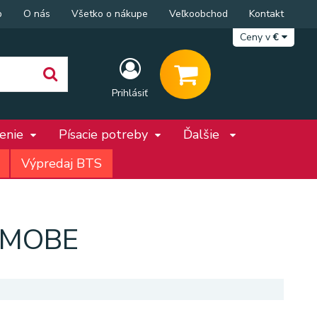
p
O nás
Všetko o nákupe
Veľkoobchod
Kontakt
Ceny v
€
Prihlásiť
penie
Písacie potreby
Ďalšie
Výpredaj BTS
MEMOBE