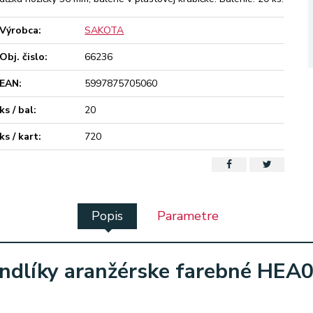
Výrobca:
SAKOTA
Obj. čislo:
66236
EAN:
5997875705060
ks / bal:
20
ks / kart:
720
Popis
Parametre
ndlíky aranžérske farebné HEA