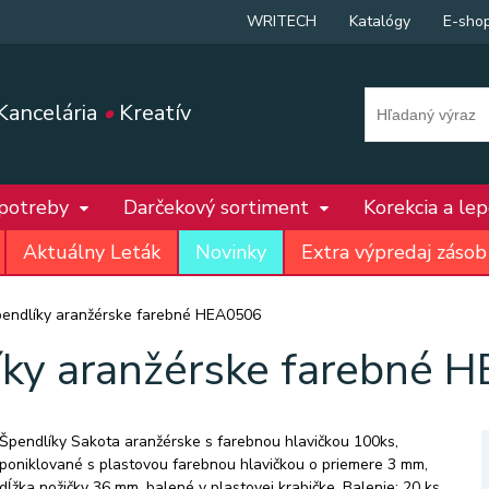
WRITECH
Katalógy
E-sho
Kancelária
•
Kreatív
 potreby
Darčekový sortiment
Korekcia a le
Aktuálny Leták
Novinky
Extra výpredaj zásob
endlíky aranžérske farebné HEA0506
íky aranžérske farebné 
Špendlíky Sakota aranžérske s farebnou hlavičkou 100ks,
poniklované s plastovou farebnou hlavičkou o priemere 3 mm,
dĺžka nožičky 36 mm, balené v plastovej krabičke. Balenie: 20 ks.