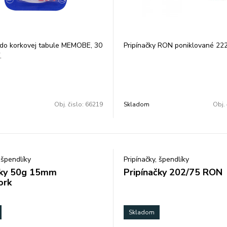
 do korkovej tabule MEMOBE, 30
Pripínačky RON poniklované 222
.
Obj. čislo:
66219
Skladom
Obj. 
 špendlíky
Pripínačky, špendlíky
íky 50g 15mm
Pripínačky 202/75 RON
ork
Skladom