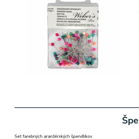
Špe
Set farebných aranžérských špendlíkov.