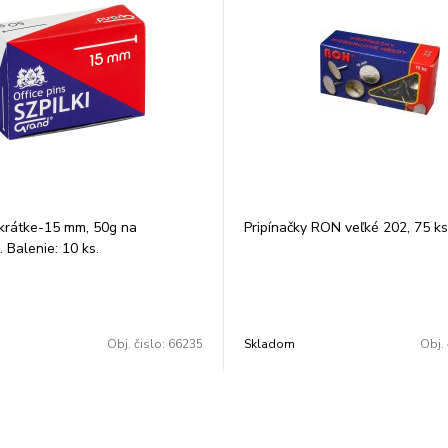
krátke-15 mm, 50g na
Pripínačky RON veľké 202, 75 ks
 Balenie: 10 ks.
Obj. čislo:
66235
Skladom
Obj. 