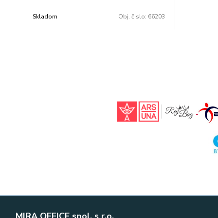
Skladom
Obj. čislo:
66203
MIRA OFFICE spol. s r.o.