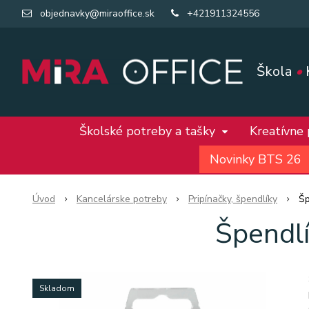
objednavky@miraoffice.sk
+421911324556
Škola
•
Školské potreby a tašky
Kreatívne
Novinky BTS 26
Úvod
Kancelárske potreby
Pripínačky, špendlíky
Šp
Špendl
Skladom