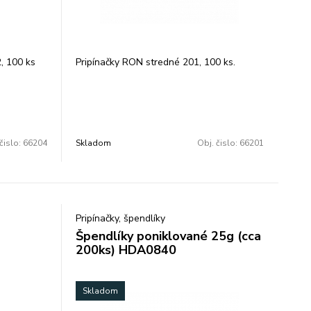
, 100 ks
Pripínačky RON stredné 201, 100 ks.
čislo:
66204
Skladom
Obj. čislo:
66201
Pripínačky, špendlíky
Špendlíky poniklované 25g (cca
200ks) HDA0840
Skladom