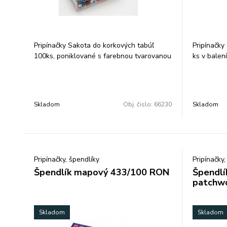
Pripínačky Sakota do korkových tabúľ
Pripínačky
100ks, poniklované s farebnou tvarovanou
ks v balení
hlavičkou o priemere 7 mm a nožičkou
dlhou 11 mm, balené v plastovej krabičke
so závesným uškom. Balenie: 12 ks.
Skladom
Obj. čislo:
66230
Skladom
Pripínačky, špendlíky
Pripínačky,
Špendlík mapový 433/100 RON
Špendl
patchw
Skladom
Skladom