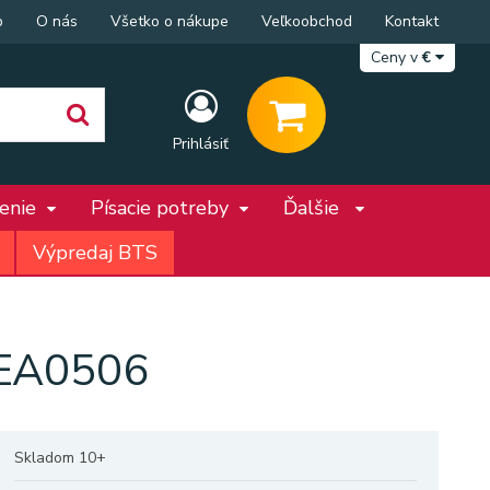
p
O nás
Všetko o nákupe
Veľkoobchod
Kontakt
Ceny v
€
Prihlásiť
penie
Písacie potreby
Ďalšie
Výpredaj BTS
HEA0506
Skladom 10+