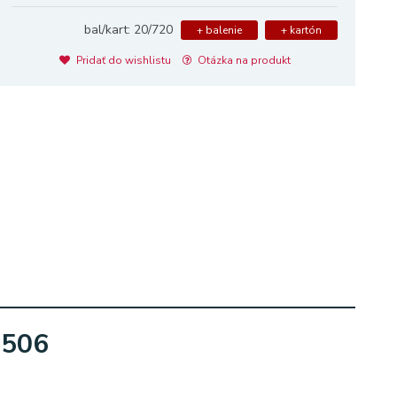
bal/kart: 20/720
+ balenie
+ kartón
Pridať do wishlistu
Otázka na produkt
0506