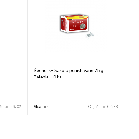
Špendlíky Sakota poniklované 25 g.
Balenie: 10 ks.
čislo:
66202
Skladom
Obj. čislo:
66233