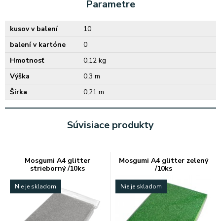
Parametre
kusov v balení
10
balení v kartóne
0
Hmotnosť
0,12 kg
Výška
0,3 m
Šírka
0,21 m
Súvisiace produkty
Mosgumi A4 glitter
Mosgumi A4 glitter zelený
strieborný /10ks
/10ks
Nie je skladom
Nie je skladom