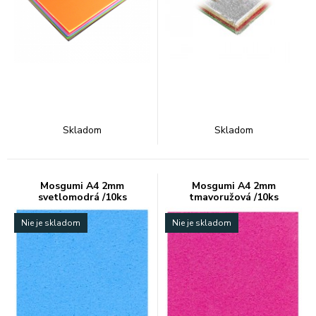
Skladom
Skladom
Mosgumi A4 2mm
Mosgumi A4 2mm
svetlomodrá /10ks
tmavoružová /10ks
Nie je skladom
Nie je skladom