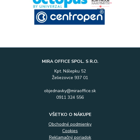
MIRA OFFICE SPOL. S R.O.
Kpt. Nálepku 52
Želiezovce 937 01
objednavky@miraoffice.sk
0911 324 556
VŠETKO O NÁKUPE
Obchodné podmienky
Cookies
Reklamačný poriadok