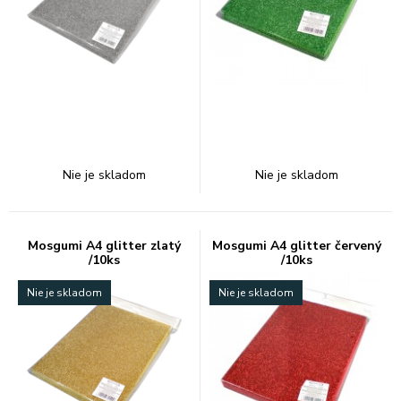
Nie je skladom
Nie je skladom
Mosgumi A4 glitter zlatý
Mosgumi A4 glitter červený
/10ks
/10ks
Nie je skladom
Nie je skladom