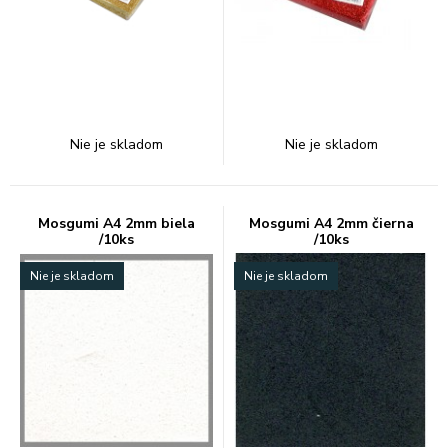
Nie je skladom
Nie je skladom
Mosgumi A4 2mm biela
Mosgumi A4 2mm čierna
/10ks
/10ks
Nie je skladom
Nie je skladom