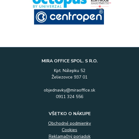
MIRA OFFICE SPOL. S R.O.
Kpt. Nálepku 52
Želiezovce 937 01
objednavky@miraoffice.sk
0911 324 556
VŠETKO O NÁKUPE
Obchodné podmienky
Cookies
Reklamačný poriadok