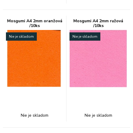
Mosgumi A4 2mm oranžová
Mosgumi A4 2mm ružová
/10ks
/10ks
Nie je skladom
Nie je skladom
Nie je skladom
Nie je skladom