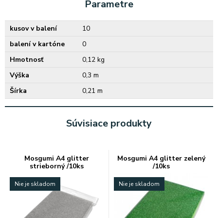
Parametre
kusov v balení
10
balení v kartóne
0
Hmotnosť
0,12 kg
Výška
0,3 m
Šírka
0,21 m
Súvisiace produkty
Mosgumi A4 glitter
Mosgumi A4 glitter zelený
strieborný /10ks
/10ks
Nie je skladom
Nie je skladom