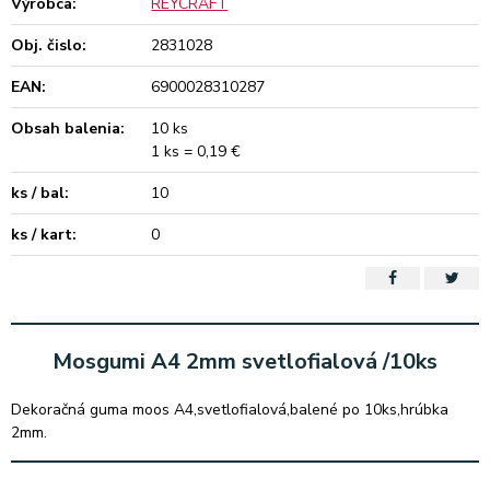
Výrobca:
REYCRAFT
Obj. čislo:
2831028
EAN:
6900028310287
Obsah balenia:
10 ks
1 ks = 0,19 €
ks / bal:
10
ks / kart:
0
Mosgumi A4 2mm svetlofialová /10ks
Dekoračná guma moos A4,svetlofialová,balené po 10ks,hrúbka
2mm.