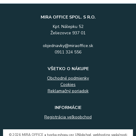
MIRA OFFICE SPOL. S R.O.
Kpt. Nálepku 52
Želiezovce 937 01
objednavky@miraoffice.sk
0911 324 556
VŠETKO O NÁKUPE
Obchodné podmienky
Cookies
Reklamačný poriadok
INFORMÁCIE
Registrácia veľkoobchod
© 2026 MIRA OFFICE •
tvorba eshopu cez UNIobchod
,
webhosting
spoločnosti