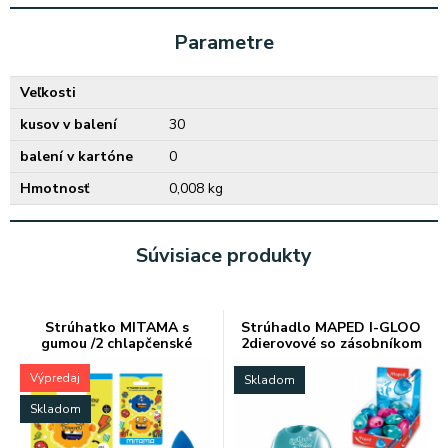
Parametre
Veľkosti
kusov v balení
30
balení v kartóne
0
Hmotnosť
0,008 kg
Súvisiace produkty
Strúhatko MITAMA s
Strúhadlo MAPED I-GLOO
gumou /2 chlapčenské
2dierovové so zásobníkom
Výpredaj
Skladom
Skladom