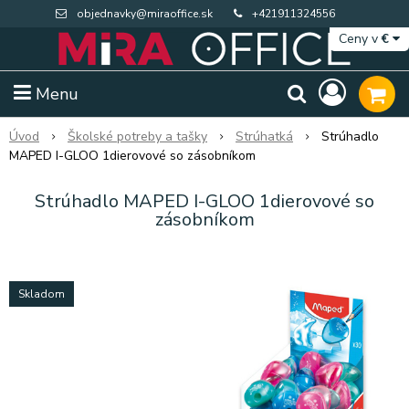
objednavky@miraoffice.sk
+421911324556
Ceny v
€
Menu
Úvod
Školské potreby a tašky
Strúhatká
Strúhadlo
MAPED I-GLOO 1dierovové so zásobníkom
Strúhadlo MAPED I-GLOO 1dierovové so
zásobníkom
Skladom
Extra výpredaj zásob
Výpredaj BTS