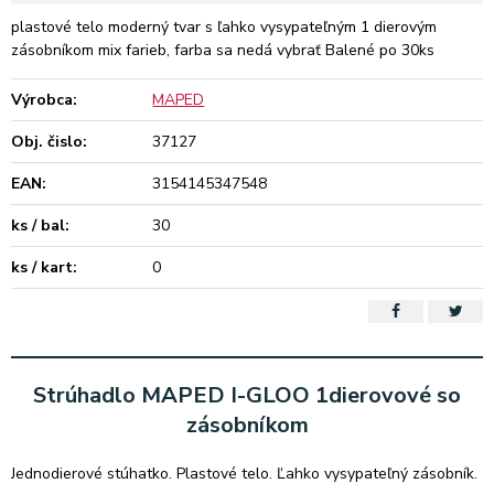
plastové telo moderný tvar s ľahko vysypateľným 1 dierovým
zásobníkom mix farieb, farba sa nedá vybrať Balené po 30ks
Výrobca:
MAPED
Obj. čislo:
37127
EAN:
3154145347548
ks / bal:
30
ks / kart:
0
Strúhadlo MAPED I-GLOO 1dierovové so
zásobníkom
Jednodierové stúhatko. Plastové telo. Ľahko vysypateľný zásobník.