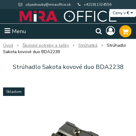
objednavky@miraoffice.sk
+421911324556
Ceny v
€
Menu
Úvod
Školské potreby a tašky
Strúhatká
Strúhadlo
Sakota kovové duo BDA2238
Strúhadlo Sakota kovové duo BDA2238
Skladom
Extra výpredaj zásob
Výpredaj BTS