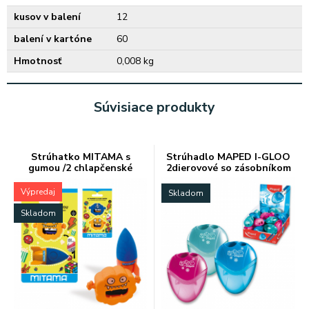
kusov v balení
12
balení v kartóne
60
Hmotnosť
0,008 kg
Súvisiace produkty
Strúhatko MITAMA s
Strúhadlo MAPED I-GLOO
gumou /2 chlapčenské
2dierovové so zásobníkom
Výpredaj
Skladom
Skladom