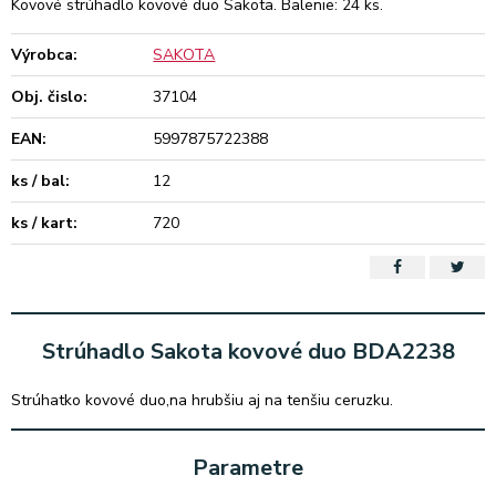
Kovové strúhadlo kovové duo Sakota. Balenie: 24 ks.
Výrobca:
SAKOTA
Obj. čislo:
37104
EAN:
5997875722388
ks / bal:
12
ks / kart:
720
Strúhadlo Sakota kovové duo BDA2238
Strúhatko kovové duo,na hrubšiu aj na tenšiu ceruzku.
Parametre