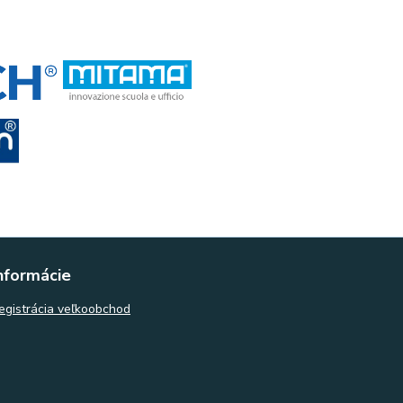
nformácie
egistrácia veľkoobchod