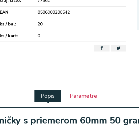
Obj. čislo:
77862
EAN:
8586008280542
ks / bal:
20
ks / kart:
0
Popis
Parametre
ičky s priemerom 60mm 50 gr