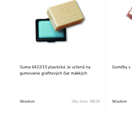
Guma 6422/15 plastická. Je určená na
Gumičky s
gumovanie grafitových čiar mäkkých
gradácii a pre prírodný i umelý uhol.
Rozmery: 47x36x10 mm. Značka: KOH-I-
NOOR. Balenie: 15ks.
Skladom
Obj. čislo:
38120
Skladom