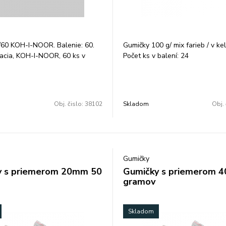
60 KOH-I-NOOR. Balenie: 60.
Gumičky 100 g/ mix farieb / v ke
cia, KOH-I-NOOR, 60 ks v
Počet ks v balení: 24
guma mäkká, vhodná na
grafitových čiar v rozmedzí
3B - 3H rozmer gumy: 31x21x8mm
OH-I-NOOR.
Obj. čislo:
38102
Skladom
Obj. 
Gumičky
y s priemerom 20mm 50
Gumičky s priemerom 
gramov
Skladom