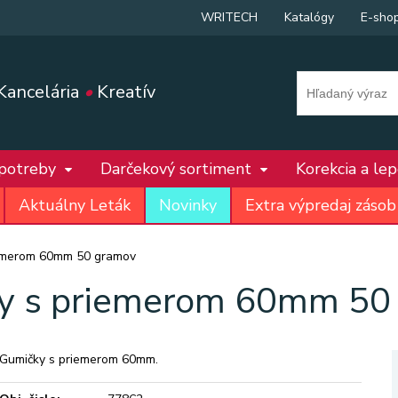
WRITECH
Katalógy
E-sho
Kancelária
•
Kreatív
 potreby
Darčekový sortiment
Korekcia a le
Aktuálny Leták
Novinky
Extra výpredaj zásob
iemerom 60mm 50 gramov
y s priemerom 60mm 50
Gumičky s priemerom 60mm.