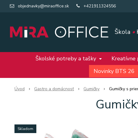
objednavky@miraoffice.sk
+421911324556
Škola
•
Školské potreby a tašky
Kreatívne
Novinky BTS 26
Úvod
Gastro a domácnosť
Gumičky
Gumičky s pr
Gumičk
Skladom