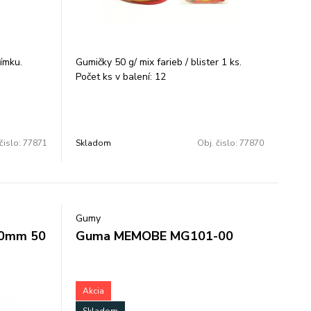
límku.
Gumičky 50 g/ mix farieb / blister 1 ks.
Počet ks v balení: 12
čislo:
77871
Skladom
Obj. čislo:
77870
Gumy
40mm 50
Guma MEMOBE MG101-00
Akcia