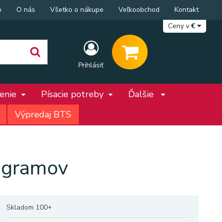
p
O nás
Všetko o nákupe
Veľkoobchod
Kontakt
Ceny v
€
Prihlásiť
penie
Písacie potreby
Ďalšie
Výpredaj BTS
 gramov
Skladom 100+