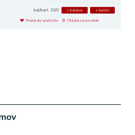
bal/kart: 20/0
+ balenie
+ kartón
Pridať do wishlistu
Otázka na produkt
amov