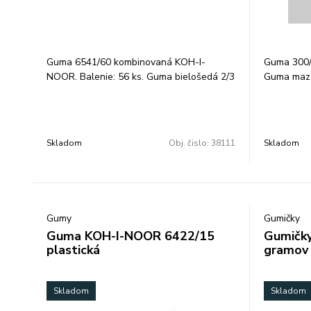
Guma 6541/60 kombinovaná KOH-I-
Guma 300/
NOOR. Balenie: 56 ks. Guma bielošedá 2/3
Guma maza
mäkká časť (biela ) je určená na
krabičke 
gumovanie grafitových čiar stredných
gumovanie 
tvrdostí. 1/3 Tvrdá časť( šedá) je určená
tvrdostí 
na gumovanie čiar a škvŕn atramentu,
Značka: K
Skladom
Obj. čislo:
38111
Skladom
tušu, písma písacích strojov a snímacích
túh rozmery: 57x19,5x8 mm Značka: KOH-
I-NOOR.
Gumy
Gumičky
Guma KOH-I-NOOR 6422/15
Gumičk
plastická
gramov
Skladom
Skladom