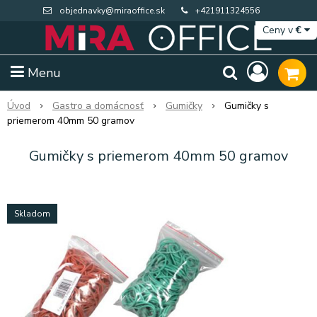
objednavky@miraoffice.sk
+421911324556
Ceny v
€
Menu
Úvod
Gastro a domácnosť
Gumičky
Gumičky s
priemerom 40mm 50 gramov
Gumičky s priemerom 40mm 50 gramov
Skladom
Extra výpredaj zásob
Výpredaj BTS