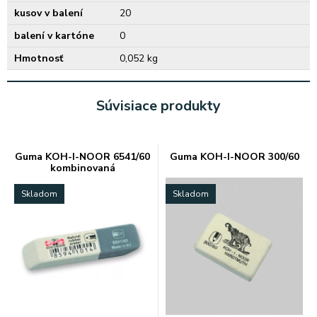
kusov v balení
20
balení v kartóne
0
Hmotnosť
0,052 kg
Súvisiace produkty
Guma KOH-I-NOOR 6541/60
Guma KOH-I-NOOR 300/60
kombinovaná
Skladom
Skladom