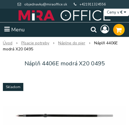
objednavky@miraoffice.sk
+421911324556
Ceny v
€
Menu
Úvod
Písacie potreby
Náplne do pier
Náplň 4406E
modrá X20 0495
Náplň 4406E modrá X20 0495
Skladom
Extra výpredaj zásob
Výpredaj BTS