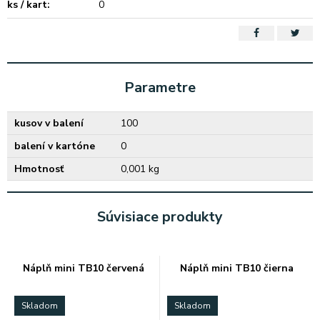
ks / kart:
0
Parametre
kusov v balení
100
balení v kartóne
0
Hmotnosť
0,001 kg
Súvisiace produkty
Náplň mini TB10 červená
Náplň mini TB10 čierna
Skladom
Skladom