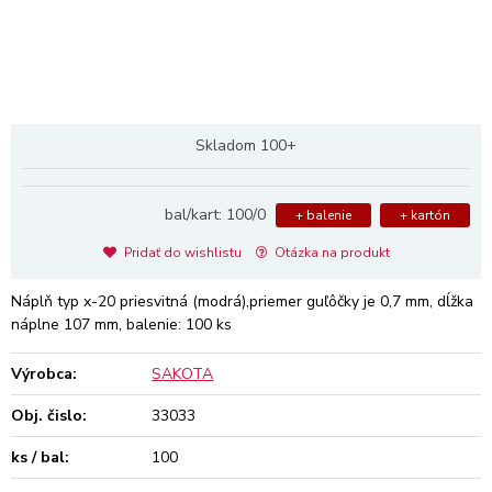
Skladom 100+
bal/kart: 100/0
+ balenie
+ kartón
Pridať do wishlistu
Otázka na produkt
Náplň typ x-20 priesvitná (modrá),priemer guľôčky je 0,7 mm, dĺžka
náplne 107 mm, balenie: 100 ks
Výrobca:
SAKOTA
Obj. čislo:
33033
ks / bal:
100