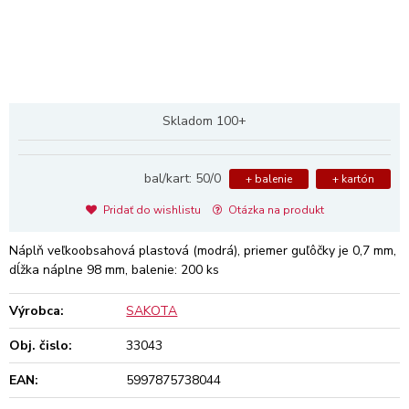
Skladom 100+
bal/kart: 50/0
+ balenie
+ kartón
Pridať do wishlistu
Otázka na produkt
Náplň veľkoobsahová plastová (modrá), priemer guľôčky je 0,7 mm,
dĺžka náplne 98 mm, balenie: 200 ks
Výrobca:
SAKOTA
Obj. čislo:
33043
EAN:
5997875738044