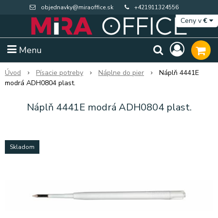
objednavky@miraoffice.sk
+421911324556
Ceny v
€
Menu
Úvod
Písacie potreby
Náplne do pier
Náplň 4441E
modrá ADH0804 plast.
Náplň 4441E modrá ADH0804 plast.
Skladom
Extra výpredaj zásob
Výpredaj BTS