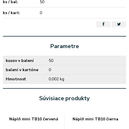
ks / bal:
50
ks / kart:
0
Parametre
kusov v balení
50
balení v kartóne
0
Hmotnosť
0,002 kg
Súvisiace produkty
Náplň mini TB10 červená
Náplň mini TB10 čierna