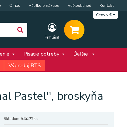
p
O nás
Všetko o nákupe
Veľkoobchod
Kontakt
Ceny v
€
Prihlásiť
penie
Písacie potreby
Ďalšie
Výpredaj BTS
l Pastel'', broskyňa
Skladom
6.0000
ks