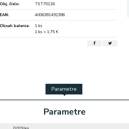
Obj. čislo:
TST70126
EAN:
4006381492386
Obsah balenia:
1 ks
1 ks = 1,75 €
Parametre
Parametre
0,019 kg