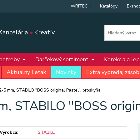
WRITECH
Katalógy
E-sho
Kancelária
•
Kreatív
 potreby
Darčekový sortiment
Korekcia a le
Aktuálny Leták
Novinky
Extra výpredaj zásob
2-5 mm, STABILO ''BOSS original Pastel'', broskyňa
, STABILO ''BOSS origina
Výrobca:
STABILO