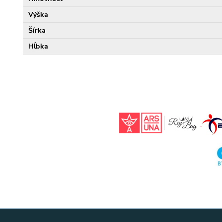
Výška
Šírka
Hĺbka