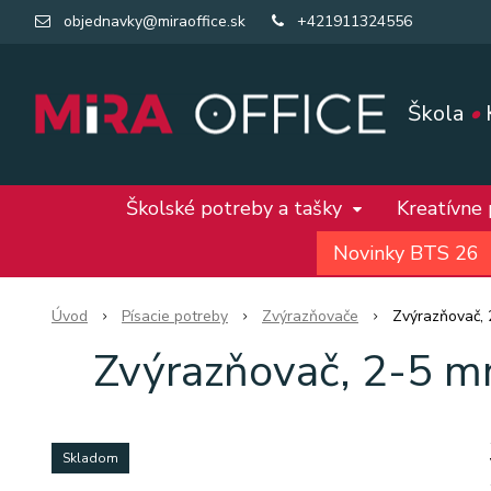
objednavky@miraoffice.sk
+421911324556
Škola
•
Školské potreby a tašky
Kreatívne
Novinky BTS 26
Úvod
Písacie potreby
Zvýrazňovače
Zvýrazňovač, 
Zvýrazňovač, 2-5 mm
Skladom