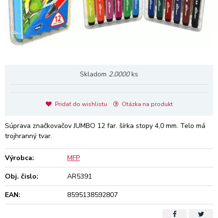
Skladom
2.0000
ks
Pridať do wishlistu
Otázka na produkt
Súprava značkovačov JUMBO 12 far. šírka stopy 4,0 mm. Telo má
trojhranný tvar.
Výrobca:
MFP
Obj. čislo:
AR5391
EAN:
8595138592807