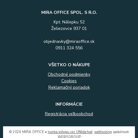
MIRA OFFICE SPOL. S R.O.
Kpt. Nálepku 52
Želiezovce 937 01
objednavky@miraoffice.sk
0911 324 556
VŠETKO O NÁKUPE
Obchodné podmienky
Cookies
Reklamačný poriadok
INFORMÁCIE
Registrácia veľkoobchod
© 2026 MIRA OFFICE •
tvorba eshopu cez UNIobchod
,
webhosting
spoločnosti
WEBYGROUP