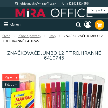
objednavky@miraoffice.sk
+421911324556
Ceny v
€
Menu
Úvod
Písacie potreby
Fixky
ZNAČKOVAČE JUMBO 12 F
TROJHRANNÉ 6410745
ZNAČKOVAČE JUMBO 12 F TROJHRANNÉ
6410745
Výpredaj
Skladom
Extra výpredaj zásob
Výpredaj BTS