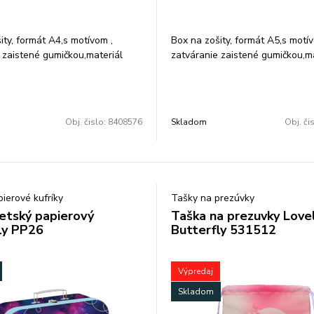
ity, formát A4,s motívom ,
Box na zošity, formát A5,s motív
 zaistené gumičkou,materiál
zatváranie zaistené gumičkou,ma
n.
tvrdý karton.
3x33x4 cm
Rozmer: 22x16x3 cm
Obj. čislo:
8408576
Skladom
Obj. či
ierové kufríky
Tašky na prezúvky
detský papierový
Taška na prezuvky Love
ly PP26
Butterfly 531512
Výpredaj
Skladom