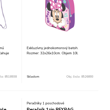
Objem: 22L
snú
Exkluzívny jednokomorový batoh.
ťahuje
Rozmer: 32x26x10cm. Objem 10l.
 celú
bte alebo
vky alebo
hovu alebo
slo:
8518938
Skladom
Obj. čislo:
8526893
:
Peračníky 1 poschodové
ple
Peračník 1zip REYBAG