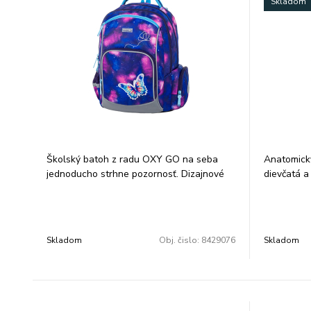
Skladom
Školský batoh z radu OXY GO na seba
Anatomický
jednoducho strhne pozornosť. Dizajnové
dievčatá a 
prevedenie zaujme každého chlapca aj
šetrný k ch
dievča.
Má silne p
Vďaka mnohým vreckám a módnym
ktorý sa p
farbám bude tento batoh zaručene
prvákov, a
Skladom
Obj. čislo:
8429076
Skladom
najlepším kamošom každého školáka.
držanie te
Perfektný tvar batohu ukrýva nielen
školskej t
anatomicky tvarovaný a priedušný chrbát,
viacerých 
ale aj možnosť nastaviť si ramenné
plne prisp
popruhy pre lepšie pohodlie a
Celý povrch