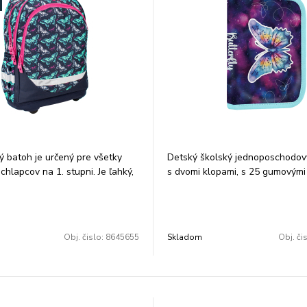
 batoh je určený pre všetky
Detský školský jednoposchodov
chlapcov na 1. stupni. Je ľahký,
s dvomi klopami, s 25 gumovými
rbtici.
na ceruzky a perá, gumu a prep
olstrovaný ergonomický chrbát,
priehľadnou fóliou a rozvrhom h
rispôsobí chrbtici nových
Rozmer: 21x14x4cm.
by vytvoril a udržal zdravé
Obj. čislo:
8645655
Skladom
Obj. či
la. Mäkké ramenné popruhy
ašky sú nastaviteľné vo
bodoch, vďaka čomu sa taška
ôsobí výške a postave dieťaťa.
 zadnej časti tašky prilieha k