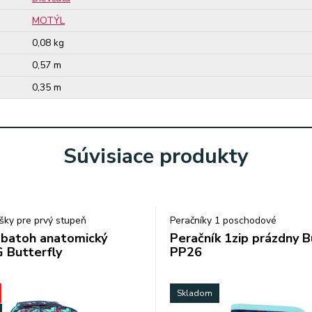
MOTÝL
0,08 kg
0,57 m
0,35 m
Súvisiace produkty
šky pre prvý stupeň
Peračníky 1 poschodové
 batoh anatomický
Peračník 1zip prázdny B
 Butterfly
PP26
Skladom