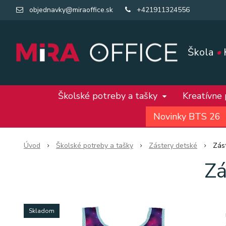
objednavky@miraoffice.sk
+421911324556
Škola
•
Školské potreby a tašky
Kreatívne
Novinky BTS 26
Úvod
Školské potreby a tašky
Zástery detské
Zás
Zá
Skladom