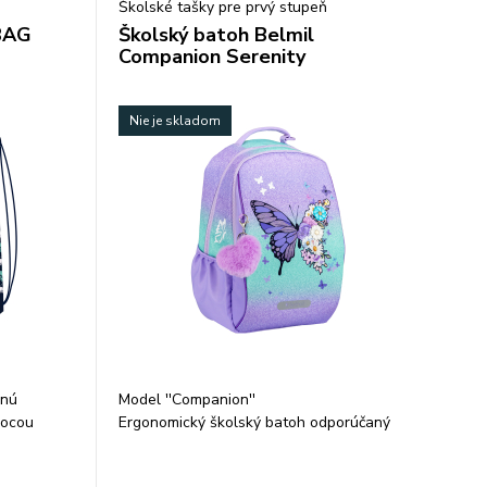
Školské tašky pre prvý stupeň
BAG
Školský batoh Belmil
Companion Serenity
Nie je skladom
snú
Model ''Companion''
mocou
Ergonomický školský batoh odporúčaný
nú časť a
pre deti od výšky 110 cm. Vhodný do
ramene. Je
školy, na cestovanie, outdoorové aktivity a