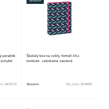
Skladom
ý peračník
Školský box na zošity, formát A5,s
 úchytmi
motívom , zatváranie zaistené
ážkou s
gumičkou,materiál tvrdý karton.
odín.
Rozmer: 16x22x3 cm
slo:
8420176
Skladom
Obj. čislo:
8108655