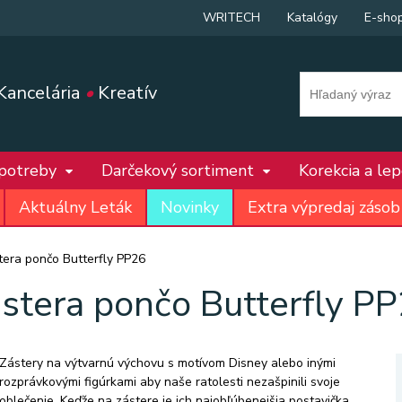
WRITECH
Katalógy
E-sho
Kancelária
•
Kreatív
 potreby
Darčekový sortiment
Korekcia a le
Aktuálny Leták
Novinky
Extra výpredaj zásob
tera pončo Butterfly PP26
stera pončo Butterfly P
Zástery na výtvarnú výchovu s motívom Disney alebo inými
rozprávkovými figúrkami aby naše ratolesti nezašpinili svoje
oblečenie. Keďže na zástere je ich najobľúbenejšia postavička,