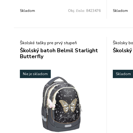
prázdny.Rozmery: 21x13x4 cm
na ceruzky
Rozmery: 
značky MI
Skladom
Obj. čislo:
8423476
Skladom
guličkové 
pero Spinn
pero(modré
ceruzka HB
FLUO, 1x p
Školské tašky pre prvý stupeň
Školsky bo
farebné pa
Školský batoh Belmil Starlight
Školský
supervypra
Butterfly
20x14x7 c
Nie je skladom
Skladom