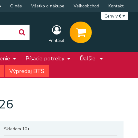
p
O nás
Všetko o nákupe
Veľkoobchod
Kontakt
Ceny v
€
Prihlásiť
penie
Písacie potreby
Ďalšie
Výpredaj BTS
P26
Skladom 10+