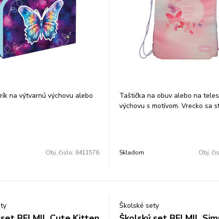
rík na výtvarnú výchovu alebo
Taštička na obuv alebo na tele
výchovu s motívom. Vrecko sa s
osť svojim ratolestiam kufríkom
pomocou šnúrok, ktoré vedú cez
zadnú časť a dá sa nosiť na chr
žu deti ukryť svoje poklady,
na ramene. Je vhodné na prezu
né predmety.
aj na oblečenie na telesnú výc
Obj. čislo:
8411576
Skladom
Obj. či
100% recyklovateľný, použité
na každodenné nosenie. Rozmer
kologicky nezávadné.
35x44cm.
kartón. Rozmer: 34x23cm.
ty
Školské sety
 set BELMIL Cute Kitten
Školský set BELMIL Sim