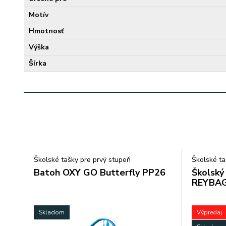
Motív
Hmotnosť
Výška
Šírka
Školské tašky pre prvý stupeň
Školské ta
Batoh OXY GO Butterfly PP26
Školský
REYBAG
Skladom
Výpredaj