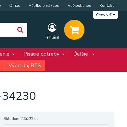
p
O nás
Všetko o nákupe
Veľkoobchod
Kontakt
Ceny v
€
Prihlásiť
penie
Písacie potreby
Ďalšie
Výpredaj BTS
A-34230
Skladom
1.0000
ks