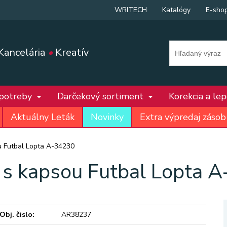
WRITECH
Katalógy
E-sho
Kancelária
•
Kreatív
 potreby
Darčekový sortiment
Korekcia a le
Aktuálny Leták
Novinky
Extra výpredaj zásob
u Futbal Lopta A-34230
 s kapsou Futbal Lopta 
Obj. čislo:
AR38237