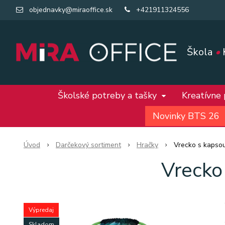
objednavky@miraoffice.sk
+421911324556
Škola
•
Školské potreby a tašky
Kreatívne
Novinky BTS 26
Úvod
Darčekový sortiment
Hračky
Vrecko s kapso
Vrecko
Výpredaj
Skladom