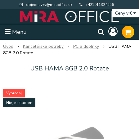
objednavky@miraoffice.sk
+421911324556
Ceny v
€
Menu
Úvod
Kancelárske potreby
PC a doplnky
USB HAMA
8GB 2.0 Rotate
USB HAMA 8GB 2.0 Rotate
Výpredaj
Nie je skladom
Extra výpredaj zásob
Výpredaj BTS