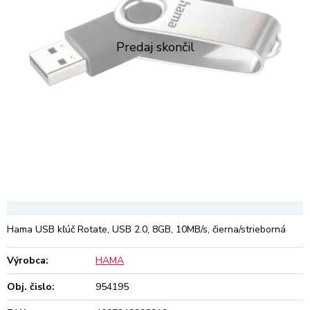
Hama USB kľúč Rotate, USB 2.0, 8GB, 10MB/s, čierna/strieborná
Výrobca:
HAMA
Obj. čislo:
954195