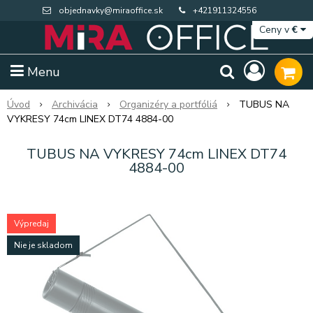
objednavky@miraoffice.sk
+421911324556
Ceny v
€
Menu
Úvod
Archivácia
Organizéry a portfóliá
TUBUS NA
VYKRESY 74cm LINEX DT74 4884-00
TUBUS NA VYKRESY 74cm LINEX DT74
4884-00
Výpredaj
Nie je skladom
Extra výpredaj zásob
Výpredaj BTS