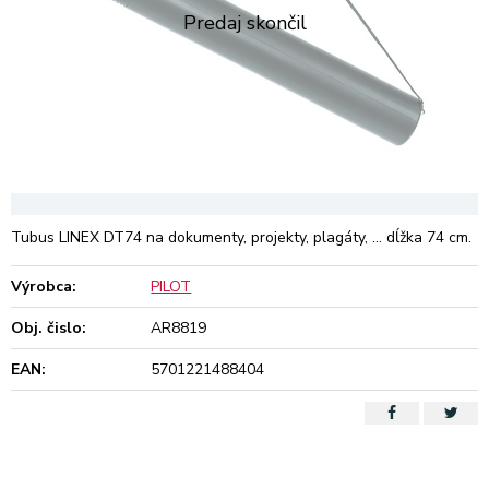
Tubus LINEX DT74 na dokumenty, projekty, plagáty, ... dĺžka 74 cm.
Výrobca:
PILOT
Obj. čislo:
AR8819
EAN:
5701221488404