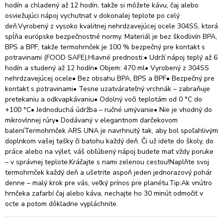
hodín a chladený až 12 hodín, takže si môžete kávu, čaj alebo
osviežujúci nápoj vychutnať v dokonalej teplote po celý
deň.Vyrobený z vysoko kvalitnej nehrdzavejúcej ocele 304SS, ktorá
spĺňa európske bezpečnostné normy. Materiál je bez škodlivín BPA,
BPS a BPF, takže termohrnček je 100 % bezpečný pre kontakt s
potravinami (FOOD SAFE).Hlavné prednosti:• Udrží nápoj teplý až 6
hodín a studený až 12 hodín• Objem: 470 ml• Vyrobený z 304SS
nehrdzavejúcej ocele• Bez obsahu BPA, BPS a BPF• Bezpečný pre
kontakt s potravinami• Tesne uzatvárateľný vrchnák – zabraňuje
pretekaniu a odkvapkávaniu• Odolný voči teplotám od 0 °C do
+100 °C• Jednoduchá údržba – ručné umývanie• Nie je vhodný do
mikrovlnnej rúry• Dodávaný v elegantnom darčekovom
baleníTermohrnček ARS UNA je navrhnutý tak, aby bol spoľahlivým
doplnkom vašej tašky či batohu každý deň. Či už idete do školy, do
práce alebo na výlet, váš obľúbený nápoj budete mať vždy poruke
– v správnej teplote.Kráčajte s nami zelenou cestou!Naplňte svoj
termohrnček každý deň a ušetrite aspoň jeden jednorazový pohár
denne – malý krok pre vás, veľký prínos pre planétu.Tip:Ak vnútro
hrnčeka zafarbí čaj alebo káva, nechajte ho 30 minút odmočiť v
octe a potom dôkladne vypláchnite.