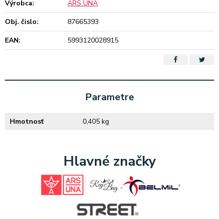
Výrobca:
ARS UNA
Obj. čislo:
87665393
EAN:
5993120028915
Parametre
Hmotnosť
0,405 kg
Hlavné značky