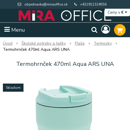
objednavky@miraoffice.sk
+421911324556
Ceny v
€
Menu
Úvod
Školské potreby a tašky
Fľaše
Termosky
Termohrnček 470ml Aqua ARS UNA
Termohrnček 470ml Aqua ARS UNA
Skladom
Extra výpredaj zásob
Výpredaj BTS