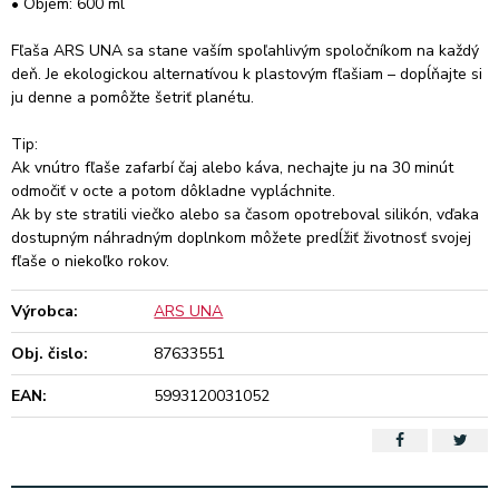
• Objem: 600 ml
Fľaša ARS UNA sa stane vaším spoľahlivým spoločníkom na každý
deň. Je ekologickou alternatívou k plastovým fľašiam – dopĺňajte si
ju denne a pomôžte šetriť planétu.
Tip:
Ak vnútro fľaše zafarbí čaj alebo káva, nechajte ju na 30 minút
odmočiť v octe a potom dôkladne vypláchnite.
Ak by ste stratili viečko alebo sa časom opotreboval silikón, vďaka
dostupným náhradným doplnkom môžete predĺžiť životnosť svojej
fľaše o niekoľko rokov.
Výrobca:
ARS UNA
Obj. čislo:
87633551
EAN:
5993120031052