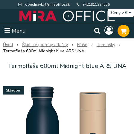
objednavky@miraoffice.sk
+421911324556
Ceny v
€
Menu
Úvod
Školské potreby a tašky
Fľaše
Termosky
Termofľaša 600ml Midnight blue ARS UNA
Termofľaša 600ml Midnight blue ARS UNA
Skladom
Extra výpredaj zásob
Výpredaj BTS