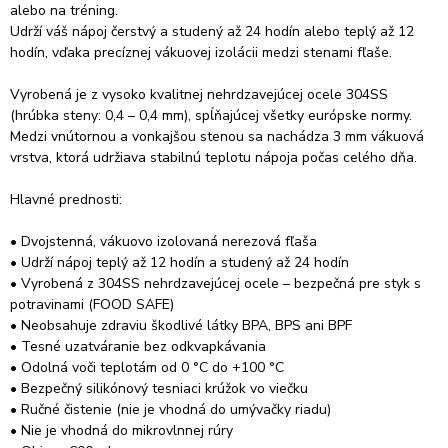
alebo na tréning.
Udrží váš nápoj čerstvý a studený až 24 hodín alebo teplý až 12
hodín, vďaka precíznej vákuovej izolácii medzi stenami fľaše.
Vyrobená je z vysoko kvalitnej nehrdzavejúcej ocele 304SS
(hrúbka steny: 0,4 – 0,4 mm), spĺňajúcej všetky európske normy.
Medzi vnútornou a vonkajšou stenou sa nachádza 3 mm vákuová
vrstva, ktorá udržiava stabilnú teplotu nápoja počas celého dňa.
Hlavné prednosti:
• Dvojstenná, vákuovo izolovaná nerezová fľaša
• Udrží nápoj teplý až 12 hodín a studený až 24 hodín
• Vyrobená z 304SS nehrdzavejúcej ocele – bezpečná pre styk s
potravinami (FOOD SAFE)
• Neobsahuje zdraviu škodlivé látky BPA, BPS ani BPF
• Tesné uzatváranie bez odkvapkávania
• Odolná voči teplotám od 0 °C do +100 °C
• Bezpečný silikónový tesniaci krúžok vo viečku
• Ručné čistenie (nie je vhodná do umývačky riadu)
• Nie je vhodná do mikrovlnnej rúry