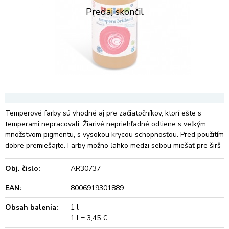
Temperové farby sú vhodné aj pre začiatočníkov, ktorí ešte s
temperami nepracovali. Žiarivé nepriehľadné odtiene s veľkým
množstvom pigmentu, s vysokou krycou schopnosťou. Pred použitím
dobre premiešajte. Farby možno ľahko medzi sebou miešať pre širš
Obj. čislo:
AR30737
EAN:
8006919301889
Obsah balenia:
1 l
1 l = 3,45 €