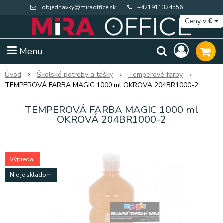
objednavky@miraoffice.sk
+421911324556
Ceny v
€
Menu
Úvod
Školské potreby a tašky
Temperové farby
TEMPEROVÁ FARBA MAGIC 1000 ml OKROVÁ 204BR1000-2
TEMPEROVÁ FARBA MAGIC 1000 ml
OKROVÁ 204BR1000-2
Výpredaj
Nie je skladom
Extra výpredaj zásob
Výpredaj BTS