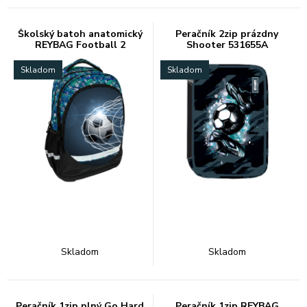
Školský batoh anatomický
Peračník 2zip prázdny
REYBAG Football 2
Shooter 531655A
Skladom
Skladom
Skladom
Skladom
Peračník 1zip plný Go Hard
Peračník 1zip REYBAG