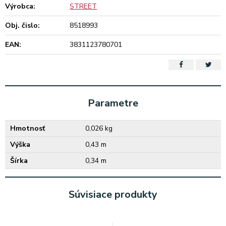
Výrobca:
STREET
Obj. čislo:
8518993
EAN:
3831123780701
Parametre
Hmotnosť
0,026 kg
Výška
0,43 m
Šírka
0,34 m
Súvisiace produkty