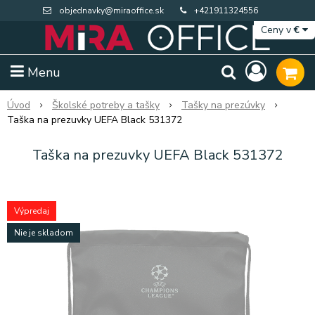
objednavky@miraoffice.sk
+421911324556
Ceny v
€
Menu
Úvod
Školské potreby a tašky
Tašky na prezúvky
Taška na prezuvky UEFA Black 531372
Taška na prezuvky UEFA Black 531372
Výpredaj
Nie je skladom
Extra výpredaj zásob
Výpredaj BTS