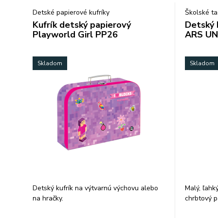
Detské papierové kufríky
Školské ta
Kufrík detský papierový
Detský 
Playworld Girl PP26
ARS U
Skladom
Skladom
Detský kufrík na výtvarnú výchovu alebo
Malý, ľahk
na hračky.
chrbtový p
Urobte radosť svojim ratolestiam kufríkom
ramenné p