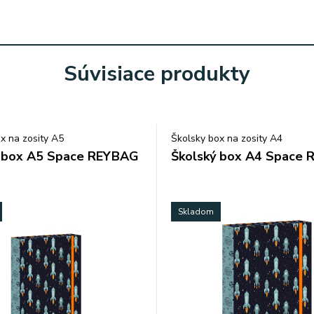
Súvisiace produkty
x na zosity A5
Školsky box na zosity A4
ý box A5 Space REYBAG
Školský box A4 Space
Skladom