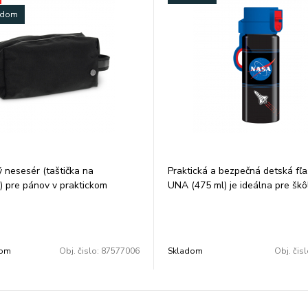
ladom
 nesesér (taštička na
Praktická a bezpečná detská fľ
) pre pánov v praktickom
UNA (475 ml) je ideálna pre škô
 Taštička ma praktické
mladších školákov.
ie priečinkov a ideálnu veľkosť.
Vďaka ergonomickému tvaru a
 rúčku na nosenie v ruke. 2
jednoduchému uzáveru sa ľahko
a zips. V jednej časti vo vnútri
aj malým deťom, pričom spoľahli
dom
Obj. čislo:
87577006
Skladom
Obj. čis
zips na lepšie usporiadanie.
nepretečie.
5x13x13cm.
Fľaša je vyrobená z vysoko kval
plastu Tritan™ Copolyester, kto