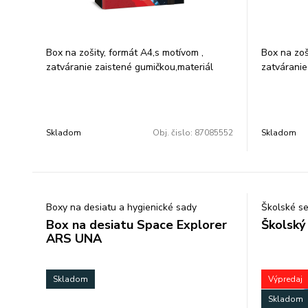
Box na zošity, formát A4,s motívom ,
Box na zoš
zatváranie zaistené gumičkou,materiál
zatváranie
tvrdý karton.
tvrdý karto
Rozmer: 23x33x5 cm
Rozmer: 1
Skladom
Obj. čislo:
87085552
Skladom
Boxy na desiatu a hygienické sady
Školské se
Box na desiatu Space Explorer
Školský
ARS UNA
Skladom
Výpredaj
Skladom