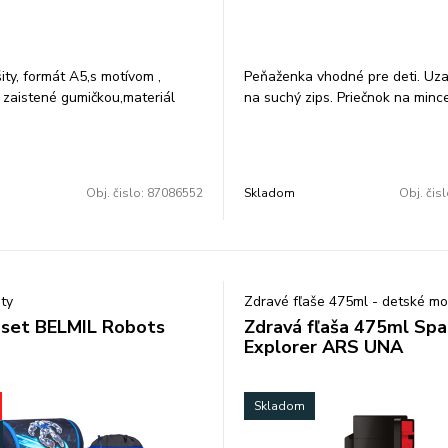
• Hmotnosť: 268 g
bezpečná a vďaka množstvu hr
• Materiál: kvalitný textilný mate
dizajnov si ju deti jednoducho za
• Bez obsahu písacích potrieb –
ity, formát A5,s motívom ,
Peňaženka vhodné pre deti. Uza
na fotografiách slúžia len na ilu
 zaistené gumičkou,materiál
na suchý zips. Priečnok na minc
Tento praktický peračník ARS U
n.
12x9cm.
skvelým doplnkom ku školským
6x22x4 cm
rovnakej kolekcie.
Ponúka dostatok miesta, jedno
zapínanie a krásny dizajn, ktorý 
Obj. čislo:
87086552
Skladom
Obj. čis
zamilujú.
ty
Zdravé fľaše 475ml - detské mo
 set BELMIL Robots
Zdravá fľaša 475ml Sp
Explorer ARS UNA
Skladom