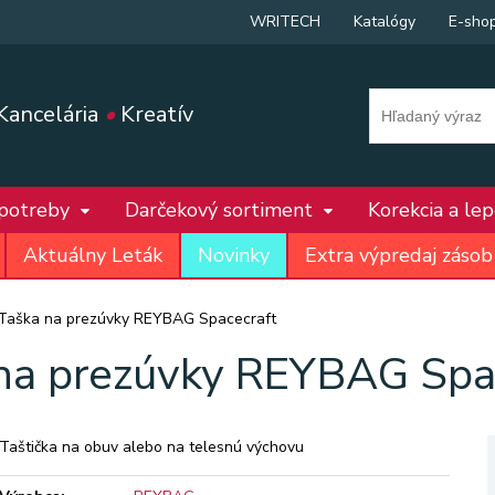
WRITECH
Katalógy
E-sho
Kancelária
•
Kreatív
 potreby
Darčekový sortiment
Korekcia a le
Aktuálny Leták
Novinky
Extra výpredaj zásob
Taška na prezúvky REYBAG Spacecraft
na prezúvky REYBAG Spa
Taštička na obuv alebo na telesnú výchovu