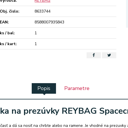
Výrobca:
REYBAG
Obj. čislo:
8633744
EAN:
8588007935843
ks / bal:
1
ks / kart:
1
Popis
Parametre
ka na prezúvky REYBAG Spacec
časť a dá sa nosiť na chrbte alebo na ramene. Je vhodné na prezuvky 