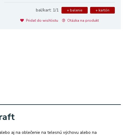
bal/kart: 1/1
+ balenie
+ kartón
Pridať do wishlistu
Otázka na produkt
raft
alebo aj na oblečenie na telesnú výchovu alebo na