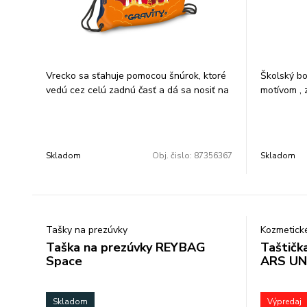
Vrecko sa sťahuje pomocou šnúrok, ktoré
Školský bo
vedú cez celú zadnú časť a dá sa nosiť na
motívom , 
chrbte alebo na ramene. Je vhodné na
gumičkou,m
prezuvky alebo aj na oblečenie na telesnú
Rozmer: 1
výchovu alebo na každodenné nosenie.
Rozmer: 32x42 cm.
Skladom
Obj. čislo:
87356367
Skladom
Tašky na prezúvky
Kozmetick
Taška na prezúvky REYBAG
Taštičk
Space
ARS U
Skladom
Výpredaj