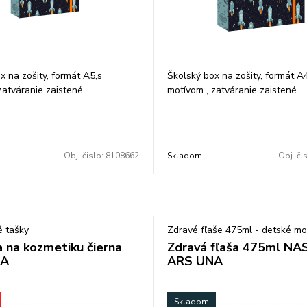
x na zošity, formát A5,s
Školský box na zošity, formát A
zatváranie zaistené
motívom , zatváranie zaistené
ateriál tvrdý karton.
gumičkou,materiál tvrdý karton.
6x22x3 cm
Rozmer: 23x33x4cm
Obj. čislo:
8108662
Skladom
Obj. či
é tašky
Zdravé fľaše 475ml - detské mo
a na kozmetiku čierna
Zdravá fľaša 475ml NA
NA
ARS UNA
Skladom