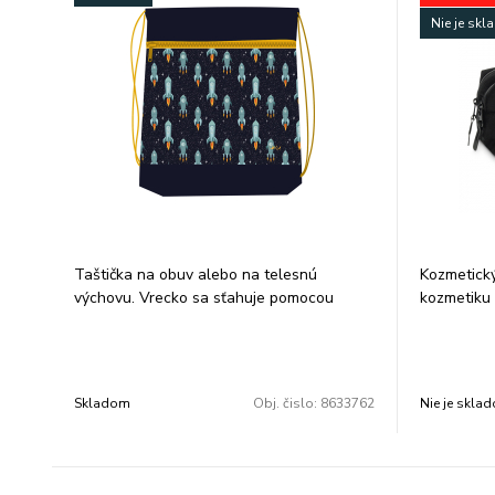
Nie je sk
Taštička na obuv alebo na telesnú
Kozmetický
výchovu. Vrecko sa sťahuje pomocou
kozmetiku 
šnúrok, ktoré vedú cez celú zadnú časť a
prevedení.
dá sa nosiť na chrbte alebo na ramene. Je
usporiadan
vhodné na prezuvky alebo aj na oblečenie
Na boku má
na telesnú výchovu alebo na každodenné
priehrady n
Skladom
Obj. čislo:
8633762
Nie je skla
nosenie.Rozmer:42x33cm.
vrecko na 
Rozmer: 2