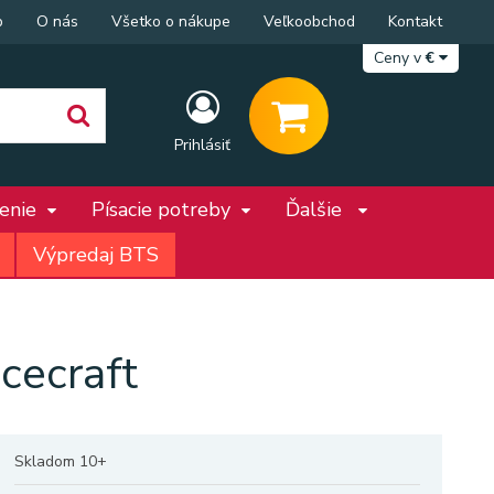
p
O nás
Všetko o nákupe
Veľkoobchod
Kontakt
Ceny v
€
Prihlásiť
penie
Písacie potreby
Ďalšie
Výpredaj BTS
cecraft
Skladom 10+