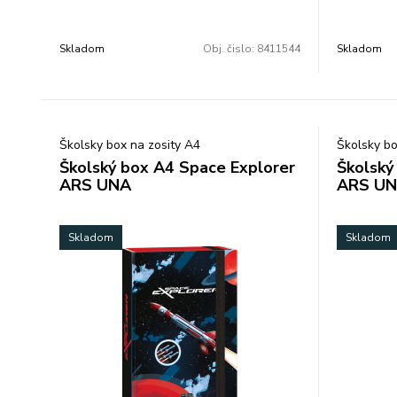
s motívom.
bode a ref
Do neho môžu deti ukryť svoje poklady,
hlavnú pri
hračky či iné predmety.
menovkou, 
Skladom
Obj. čislo:
8411544
Skladom
Kufrík je 100% recyklovateľný, použité
hornú ruko
farby sú ekologicky nezávadné.
odnímateľn
Materiál: kartón. Rozmer: 34x23cm.
zips s mot
× 140 mm.H
litrov.Nosn
Školsky box na zosity A4
Školsky bo
Školský box A4 Space Explorer
Školský
ARS UNA
ARS U
Skladom
Skladom