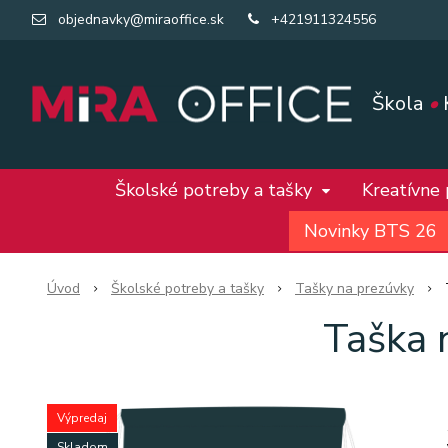
objednavky@miraoffice.sk
+421911324556
Škola
•
Školské potreby a tašky
Kreatívne
Novinky BTS 26
Úvod
Školské potreby a tašky
Tašky na prezúvky
Taška 
Výpredaj
Skladom