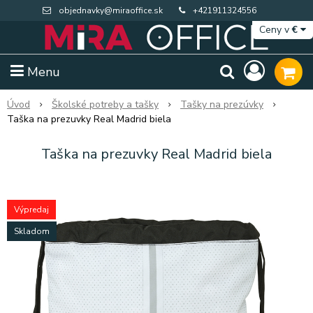
objednavky@miraoffice.sk
+421911324556
Ceny v
€
Menu
Úvod
Školské potreby a tašky
Tašky na prezúvky
Taška na prezuvky Real Madrid biela
Taška na prezuvky Real Madrid biela
Výpredaj
Skladom
Extra výpredaj zásob
Výpredaj BTS