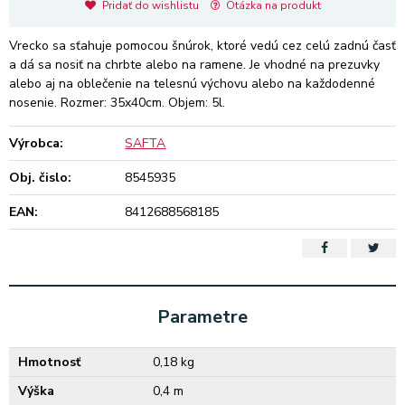
Pridať do wishlistu
Otázka na produkt
Vrecko sa sťahuje pomocou šnúrok, ktoré vedú cez celú zadnú časť
a dá sa nosiť na chrbte alebo na ramene. Je vhodné na prezuvky
alebo aj na oblečenie na telesnú výchovu alebo na každodenné
nosenie. Rozmer: 35x40cm. Objem: 5l.
Výrobca:
SAFTA
Obj. čislo:
8545935
EAN:
8412688568185
Parametre
Hmotnosť
0,18 kg
Výška
0,4 m