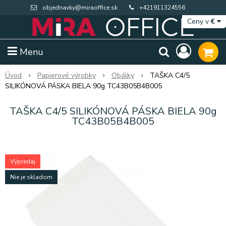
objednavky@miraoffice.sk
+421911324556
Ceny v
€
Menu
Úvod
Papierové výrobky
Obálky
TAŠKA C4/5
SILIKÓNOVÁ PÁSKA BIELA 90g TC43B05B4B005
TAŠKA C4/5 SILIKÓNOVÁ PÁSKA BIELA 90g
TC43B05B4B005
Výpredaj
Nie je skladom
Extra výpredaj zásob
Výpredaj BTS