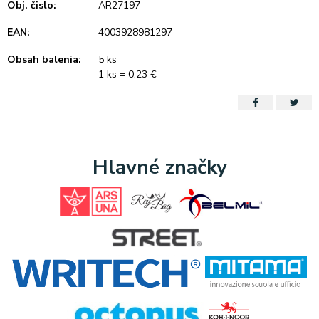
Obj. čislo:
AR27197
EAN:
4003928981297
Obsah balenia:
5 ks
1 ks = 0,23 €
Hlavné značky