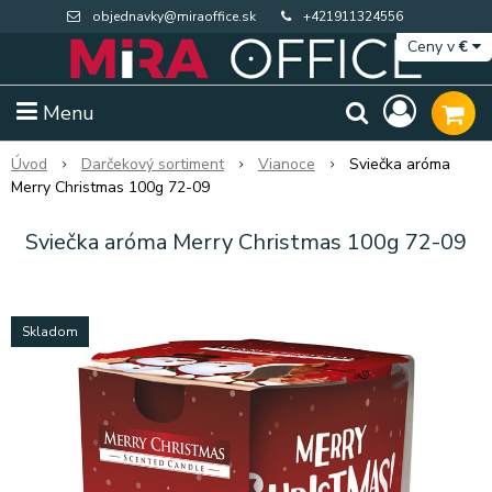
objednavky@miraoffice.sk
+421911324556
Ceny v
€
Menu
Úvod
Darčekový sortiment
Vianoce
Sviečka aróma
Merry Christmas 100g 72-09
Sviečka aróma Merry Christmas 100g 72-09
Skladom
Extra výpredaj zásob
Výpredaj BTS