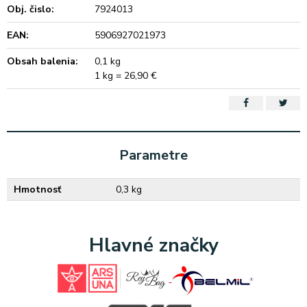
Obj. čislo:
7924013
EAN:
5906927021973
Obsah balenia:
0,1 kg
1 kg = 26,90 €
Parametre
Hmotnosť
0,3 kg
Hlavné značky