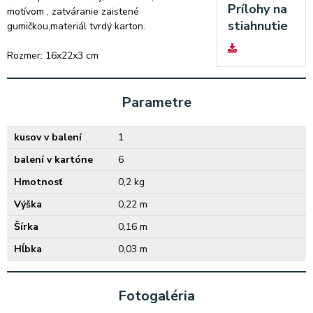
Prílohy na
motívom , zatváranie zaistené
stiahnutie
gumičkou,materiál tvrdý karton.
Rozmer: 16x22x3 cm
Parametre
kusov v balení
1
balení v kartóne
6
Hmotnosť
0,2 kg
Výška
0,22 m
Šírka
0,16 m
Hĺbka
0,03 m
Fotogaléria