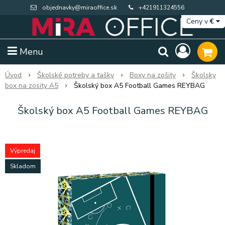
objednavky@miraoffice.sk
+421911324556
Ceny v
€
Menu
Úvod
Školské potreby a tašky
Boxy na zošity
Školsky
box na zosity A5
Školský box A5 Football Games REYBAG
Školský box A5 Football Games REYBAG
Výpredaj
Skladom
Extra výpredaj zásob
Výpredaj BTS