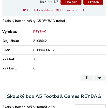
bal/kart: 1/6
+ balenie
+ kartón
Pridať do wishlistu
Otázka na produkt
Školský box na zošity A5 REYBAG futbal
Výrobca:
REYBAG
Obj. čislo:
8108642
EAN:
8588009073239
ks / bal:
1
ks / kart:
6
Školský box A5 Football Games REYBAG
Školský box na zošity, formát A5,s