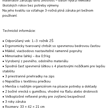
materiálov zaručujú dlhú životnosť – batoh vydrží niekoľko
školských rokov bez potreby výmeny.
Na jeho kvalitu sa vzťahuje 3-ročná plná záruka pri bežnom
používaní.
Technické informácie:
• Odporúčaný vek: 1.–3. ročník ZŠ
• Ergonomicky tvarovaný chrbát so spevnenou bedrovou časťou
• Mäkké, viacbodovo nastaviteľné ramenné popruhy
• Mimoriadne ľahký – iba 0,9 kg
• Vyrobený z pevného, odolného materiálu
• Spodná časť spevnená látkou s 4 plastovými nožičkami pre lepšiu
stabilitu
• 3 priestranné priehradky na zips
o Najväčšia s textilnou priečkou
o Menšia s našitým organizérom na písacie potreby a doklady
• 2 bočné vrecká s gumičkou, vhodné na fľašu alebo drobnosti
• Veľkoplošné reflexné prvky pre zvýšenú bezpečnosť
• 3 roky záruka
• Rozmery: 33 × 42 × 21 cm