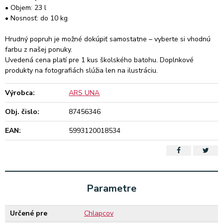
• Objem: 23 l
• Nosnosť: do 10 kg
Hrudný popruh je možné dokúpiť samostatne – vyberte si vhodnú
farbu z našej ponuky.
Uvedená cena platí pre 1 kus školského batohu. Doplnkové
produkty na fotografiách slúžia len na ilustráciu.
Výrobca:
ARS UNA
Obj. čislo:
87456346
EAN:
5993120018534
Parametre
Určené pre
Chlapcov