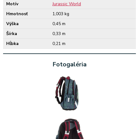
Motív
Jurassic World
Hmotnosť
1,003 kg
Výška
0,45 m
Šírka
0,33 m
Hĺbka
0,21 m
Fotogaléria