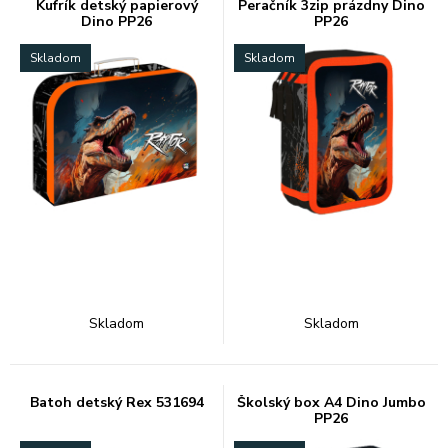
Kufrík detský papierový
Peračník 3zip prázdny Dino
Dino PP26
PP26
Skladom
Skladom
Skladom
Skladom
Batoh detský Rex 531694
Školský box A4 Dino Jumbo
PP26