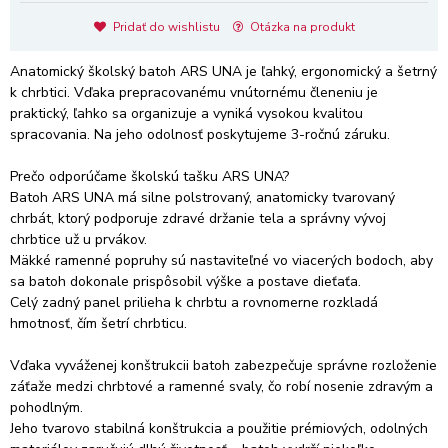
Pridať do wishlistu
Otázka na produkt
Anatomický školský batoh ARS UNA je ľahký, ergonomický a šetrný
k chrbtici. Vďaka prepracovanému vnútornému členeniu je
praktický, ľahko sa organizuje a vyniká vysokou kvalitou
spracovania. Na jeho odolnosť poskytujeme 3-ročnú záruku.
Prečo odporúčame školskú tašku ARS UNA?
Batoh ARS UNA má silne polstrovaný, anatomicky tvarovaný
chrbát, ktorý podporuje zdravé držanie tela a správny vývoj
chrbtice už u prvákov.
Mäkké ramenné popruhy sú nastaviteľné vo viacerých bodoch, aby
sa batoh dokonale prispôsobil výške a postave dieťaťa.
Celý zadný panel prilieha k chrbtu a rovnomerne rozkladá
hmotnosť, čím šetrí chrbticu.
Vďaka vyváženej konštrukcii batoh zabezpečuje správne rozloženie
záťaže medzi chrbtové a ramenné svaly, čo robí nosenie zdravým a
pohodlným.
Jeho tvarovo stabilná konštrukcia a použitie prémiových, odolných