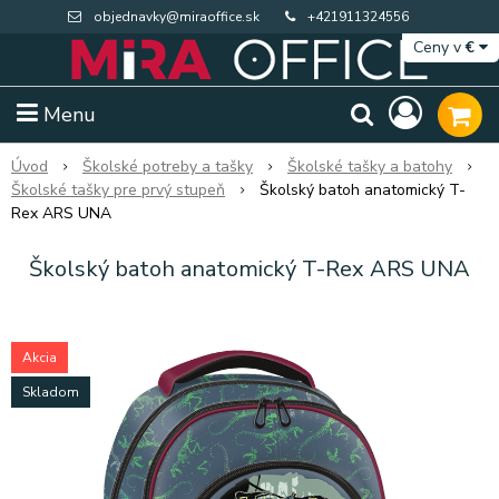
objednavky@miraoffice.sk
+421911324556
Ceny v
€
Menu
Úvod
Školské potreby a tašky
Školské tašky a batohy
Školské tašky pre prvý stupeň
Školský batoh anatomický T-
Rex ARS UNA
Školský batoh anatomický T-Rex ARS UNA
Akcia
Skladom
Extra výpredaj zásob
Výpredaj BTS