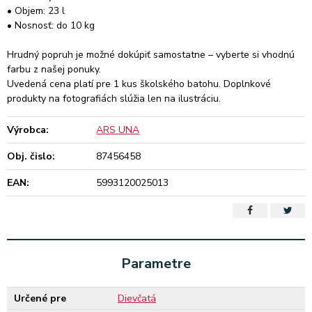
• Objem: 23 l
• Nosnosť: do 10 kg
Hrudný popruh je možné dokúpiť samostatne – vyberte si vhodnú
farbu z našej ponuky.
Uvedená cena platí pre 1 kus školského batohu. Doplnkové
produkty na fotografiách slúžia len na ilustráciu.
Výrobca:
ARS UNA
Obj. čislo:
87456458
EAN:
5993120025013
Parametre
Určené pre
Dievčatá