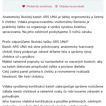
Pridať do wishlistu
Otázka na produkt
Anatomický školský batoh ARS UNA je ľahký, ergonomický a šetrný
k chrbtici. Vďaka prepracovanému vnútornému členeniu je
praktický, ľahko sa organizuje a vyniká vysokou kvalitou
spracovania. Na jeho odolnosť poskytujeme 3-ročnú záruku.
Prečo odporúčame školskú tašku ARS UNA?
Batoh ARS UNA má silne polstrovaný, anatomicky tvarovaný
chrbát, ktorý podporuje zdravé držanie tela a správny vývoj
chrbtice už u prvákov.
Mäkké ramenné popruhy sú nastaviteľné vo viacerých bodoch, aby
sa batoh dokonale prispôsobil výške a postave dieťaťa.
Celý zadný panel prilieha k chrbtu a rovnomerne rozkladá
hmotnosť, čím šetrí chrbticu.
Vďaka vyváženej konštrukcii batoh zabezpečuje správne rozloženie
záťaže medzi chrbtové a ramenné svaly, čo robí nosenie zdravým a
pohodlným.
Jeho tvarovo stabilná konštrukcia a použitie prémiových, odolných