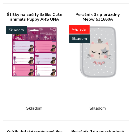
Štítky na zošity 3x6ks Cute
Peračník 3zip prázdny
animals Puppy ARS UNA
Meow 531660A
Výpredaj
Skladom
Skladom
Skladom
Skladom
Kufrík detský papierový Pes
Peračník 1zip poschodový