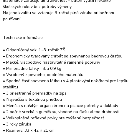
materiálov zaručujú dlhú životnosť – batoh vydrží niekoľko
školských rokov bez potreby výmeny.
Na jeho kvalitu sa vzťahuje 3-ročná plná záruka pri bežnom
používaní.
Technické informácie:
• Odporúčaný vek: 1.–3. ročník ZŠ
• Ergonomicky tvarovaný chrbát so spevnenou bedrovou časťou
• Mäkké, viacbodovo nastaviteľné ramenné popruhy
• Mimoriadne ľahký – iba 0,9 kg
• Vyrobený z pevného, odolného materiálu
• Spodná časť spevnená látkou s 4 plastovými nožičkami pre lepšiu
stabilitu
• 3 priestranné priehradky na zips
o Najväčšia s textilnou priečkou
o Menšia s našitým organizérom na písacie potreby a doklady
• 2 bočné vrecká s gumičkou, vhodné na fľašu alebo drobnosti
• Veľkoplošné reflexné prvky pre zvýšenú bezpečnosť
• 3 roky záruka
• Rozmery: 33 × 42 × 21 cm