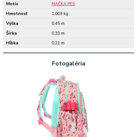
Motív
MAČKA PES
Hmotnosť
1,003 kg
Výška
0,45 m
Šírka
0,33 m
Hĺbka
0,21 m
Fotogaléria