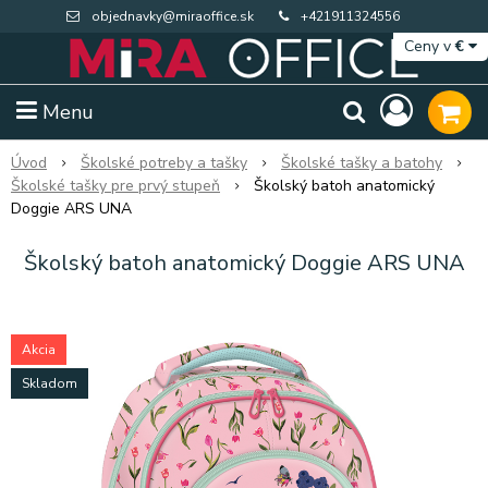
objednavky@miraoffice.sk
+421911324556
Ceny v
€
Menu
Úvod
Školské potreby a tašky
Školské tašky a batohy
Školské tašky pre prvý stupeň
Školský batoh anatomický
Doggie ARS UNA
Školský batoh anatomický Doggie ARS UNA
Akcia
Skladom
Extra výpredaj zásob
Výpredaj BTS