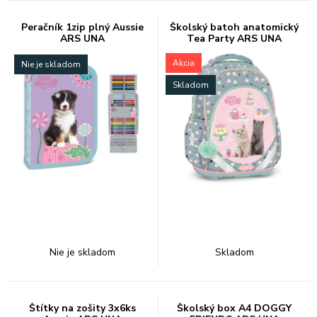
Peračník 1zip plný Aussie
Školský batoh anatomický
ARS UNA
Tea Party ARS UNA
Akcia
Nie je skladom
Skladom
Nie je skladom
Skladom
Štítky na zošity 3x6ks
Školský box A4 DOGGY