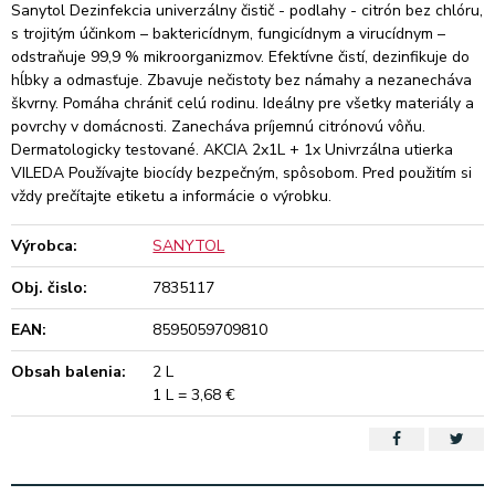
Sanytol Dezinfekcia univerzálny čistič - podlahy - citrón bez chlóru,
s trojitým účinkom – baktericídnym, fungicídnym a virucídnym –
odstraňuje 99,9 % mikroorganizmov. Efektívne čistí, dezinfikuje do
hĺbky a odmasťuje. Zbavuje nečistoty bez námahy a nezanecháva
škvrny. Pomáha chrániť celú rodinu. Ideálny pre všetky materiály a
povrchy v domácnosti. Zanecháva príjemnú citrónovú vôňu.
Dermatologicky testované. AKCIA 2x1L + 1x Univrzálna utierka
VILEDA Používajte biocídy bezpečným, spôsobom. Pred použitím si
vždy prečítajte etiketu a informácie o výrobku.
Výrobca:
SANYTOL
Obj. čislo:
7835117
EAN:
8595059709810
Obsah balenia:
2 L
1 L = 3,68 €