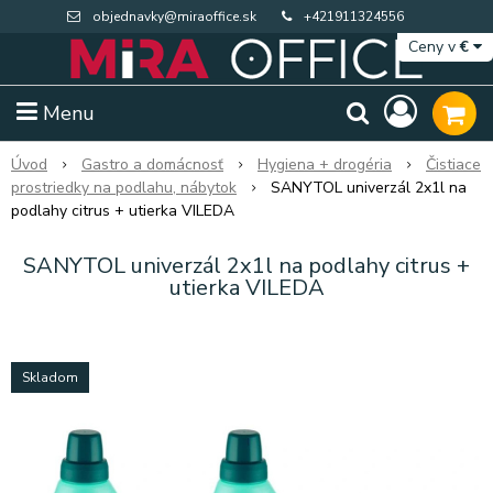
objednavky@miraoffice.sk
+421911324556
Ceny v
€
Menu
Úvod
Gastro a domácnosť
Hygiena + drogéria
Čistiace
prostriedky na podlahu, nábytok
SANYTOL univerzál 2x1l na
podlahy citrus + utierka VILEDA
SANYTOL univerzál 2x1l na podlahy citrus +
utierka VILEDA
Skladom
Extra výpredaj zásob
Výpredaj BTS