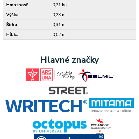
Hmotnosť
0,21 kg
Výška
0,23 m
Šírka
0,31 m
Hĺbka
0,02 m
Hlavné značky