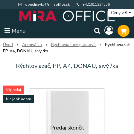
objednavky@miraoffice.sk
+421911324556
Ceny v
€
Menu
Úvod
Archivácia
Rýchloviazače plastové
Rýchloviazač,
PP, A4, DONAU, sivý /ks
Rýchloviazač, PP, A4, DONAU, sivý /ks
Výpredaj
Nie je skladom
Extra výpredaj zásob
Výpredaj BTS