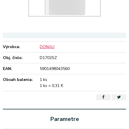
Výrobca:
DONAU
Obj. čislo:
D1702SZ
EAN:
5901498043560
Obsah balenia:
1 ks
1 ks = 0,31 €
Parametre