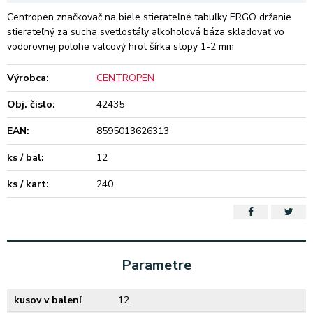
Centropen značkovač na biele stierateľné tabuľky ERGO držanie
stierateľný za sucha svetlostály alkoholová báza skladovať vo
vodorovnej polohe valcový hrot šírka stopy 1-2 mm
Výrobca:
CENTROPEN
Obj. čislo:
42435
EAN:
8595013626313
ks / bal:
12
ks / kart:
240
Parametre
kusov v balení
12