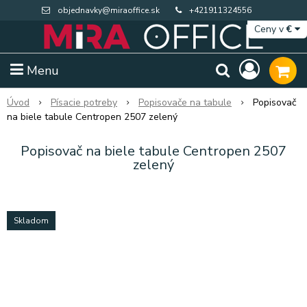
objednavky@miraoffice.sk
+421911324556
Ceny v
€
Menu
Úvod
Písacie potreby
Popisovače na tabule
Popisovač
na biele tabule Centropen 2507 zelený
Popisovač na biele tabule Centropen 2507
zelený
Skladom
Extra výpredaj zásob
Výpredaj BTS