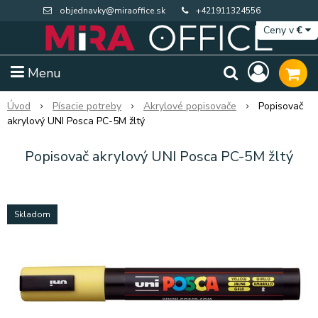
objednavky@miraoffice.sk
+421911324556
Ceny v
€
Menu
Úvod
Písacie potreby
Akrylové popisovače
Popisovač
akrylový UNI Posca PC-5M žltý
Popisovač akrylový UNI Posca PC-5M žltý
Skladom
Extra výpredaj zásob
Výpredaj BTS