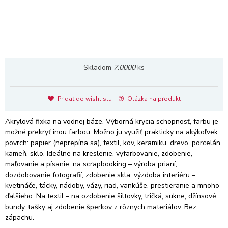
Skladom
7.0000
ks
Pridať do wishlistu
Otázka na produkt
Akrylová fixka na vodnej báze. Výborná krycia schopnosť, farbu je
možné prekryť inou farbou. Možno ju využiť prakticky na akýkoľvek
povrch: papier (neprepína sa), textil, kov, keramiku, drevo, porcelán,
kameň, sklo. Ideálne na kreslenie, vyfarbovanie, zdobenie,
maľovanie a písanie, na scrapbooking – výroba prianí,
dozdobovanie fotografií, zdobenie skla, výzdoba interiéru –
kvetináče, tácky, nádoby, vázy, riad, vankúše, prestieranie a mnoho
ďalšieho. Na textil – na ozdobenie šiltovky, tričká, sukne, džínsové
bundy, tašky aj zdobenie šperkov z rôznych materiálov. Bez
zápachu.