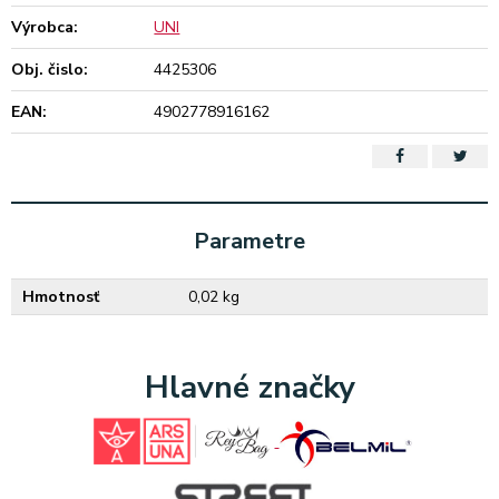
Výrobca:
UNI
Obj. čislo:
4425306
EAN:
4902778916162
Parametre
Hmotnosť
0,02 kg
Hlavné značky