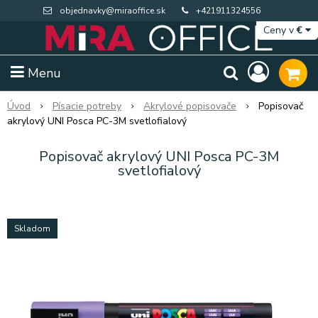
objednavky@miraoffice.sk
+421911324556
Ceny v
€
Menu
Úvod
Písacie potreby
Akrylové popisovače
Popisovač
akrylový UNI Posca PC-3M svetlofialový
Popisovač akrylový UNI Posca PC-3M
svetlofialový
Skladom
Extra výpredaj zásob
Výpredaj BTS