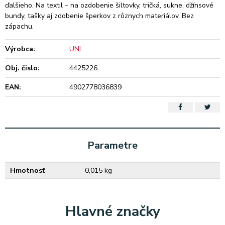
ďalšieho. Na textil – na ozdobenie šiltovky, tričká, sukne, džínsové
bundy, tašky aj zdobenie šperkov z rôznych materiálov. Bez
zápachu.
Výrobca:
UNI
Obj. čislo:
4425226
EAN:
4902778036839
Parametre
Hmotnosť
0,015 kg
Hlavné značky