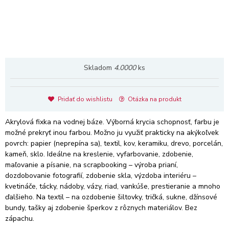
Skladom
4.0000
ks
Pridať do wishlistu
Otázka na produkt
Akrylová fixka na vodnej báze. Výborná krycia schopnosť, farbu je
možné prekryť inou farbou. Možno ju využiť prakticky na akýkoľvek
povrch: papier (neprepína sa), textil, kov, keramiku, drevo, porcelán,
kameň, sklo. Ideálne na kreslenie, vyfarbovanie, zdobenie,
maľovanie a písanie, na scrapbooking – výroba prianí,
dozdobovanie fotografií, zdobenie skla, výzdoba interiéru –
kvetináče, tácky, nádoby, vázy, riad, vankúše, prestieranie a mnoho
ďalšieho. Na textil – na ozdobenie šiltovky, tričká, sukne, džínsové
bundy, tašky aj zdobenie šperkov z rôznych materiálov. Bez
zápachu.