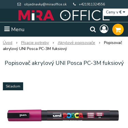
objednavky@miraoffice.sk
+421911324556
Ceny v
€
Menu
Úvod
Písacie potreby
Akrylové popisovače
Popisovač
akrylový UNI Posca PC-3M fuksiový
Popisovač akrylový UNI Posca PC-3M fuksiový
Skladom
Extra výpredaj zásob
Výpredaj BTS