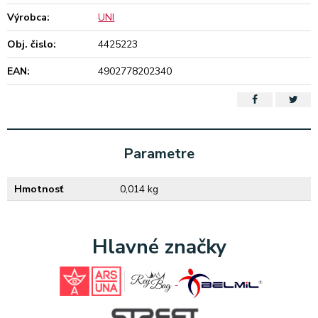
Výrobca:
UNI
Obj. čislo:
4425223
EAN:
4902778202340
Parametre
Hmotnosť
0,014 kg
Hlavné značky