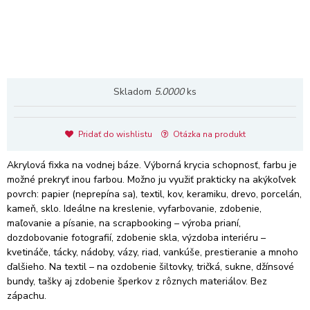
Skladom
5.0000
ks
Pridať do wishlistu
Otázka na produkt
Akrylová fixka na vodnej báze. Výborná krycia schopnosť, farbu je
možné prekryť inou farbou. Možno ju využiť prakticky na akýkoľvek
povrch: papier (neprepína sa), textil, kov, keramiku, drevo, porcelán,
kameň, sklo. Ideálne na kreslenie, vyfarbovanie, zdobenie,
maľovanie a písanie, na scrapbooking – výroba prianí,
dozdobovanie fotografií, zdobenie skla, výzdoba interiéru –
kvetináče, tácky, nádoby, vázy, riad, vankúše, prestieranie a mnoho
ďalšieho. Na textil – na ozdobenie šiltovky, tričká, sukne, džínsové
bundy, tašky aj zdobenie šperkov z rôznych materiálov. Bez
zápachu.