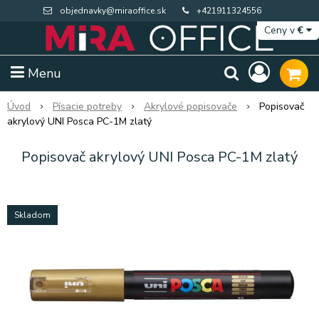
objednavky@miraoffice.sk
+421911324556
Ceny v
€
Menu
Úvod
Písacie potreby
Akrylové popisovače
Popisovač
akrylový UNI Posca PC-1M zlatý
Popisovač akrylový UNI Posca PC-1M zlatý
Skladom
Extra výpredaj zásob
Výpredaj BTS