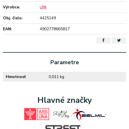
Výrobca:
UNI
Obj. čislo:
4425149
EAN:
4902778665817
Parametre
Hmotnosť
0,011 kg
Hlavné značky