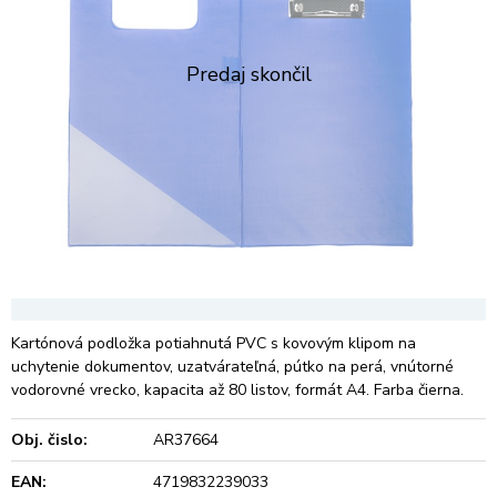
Kartónová podložka potiahnutá PVC s kovovým klipom na
uchytenie dokumentov, uzatvárateľná, pútko na perá, vnútorné
vodorovné vrecko, kapacita až 80 listov, formát A4. Farba čierna.
Obj. čislo:
AR37664
EAN:
4719832239033