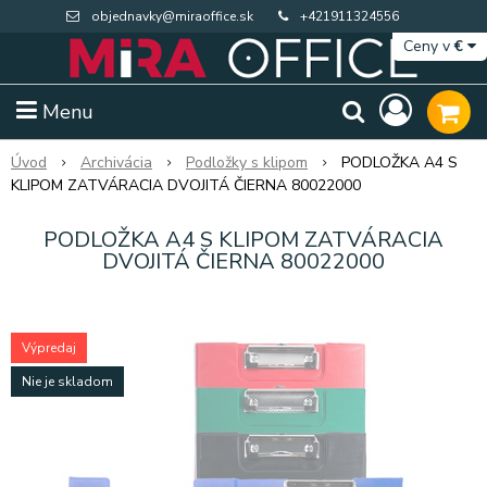
objednavky@miraoffice.sk
+421911324556
Ceny v
€
Menu
Úvod
Archivácia
Podložky s klipom
PODLOŽKA A4 S
KLIPOM ZATVÁRACIA DVOJITÁ ČIERNA 80022000
PODLOŽKA A4 S KLIPOM ZATVÁRACIA
DVOJITÁ ČIERNA 80022000
Výpredaj
Nie je skladom
Extra výpredaj zásob
Výpredaj BTS