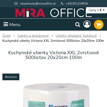
objednavky@miraoffice.sk
+421911324556
Ceny v
€
Menu
Úvod
Gastro a domácnosť
Utierky skladané, kotúčové
Kuchynské utierky Victoria XXL 2vrstvové 500listov 20x20cm 100m
Kuchynské utierky Victoria XXL 2vrstvové
500listov 20x20cm 100m
Skladom
Extra výpredaj zásob
Výpredaj BTS