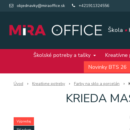
objednavky@miraoffice.sk
+421911324556
Škola
•
Školské potreby a tašky
Kreatívne
Novinky BTS 26
Úvod
Kreatívne potreby
Farby na sklo a porcelán
KRIEDA MA
Výpredaj
Skladom