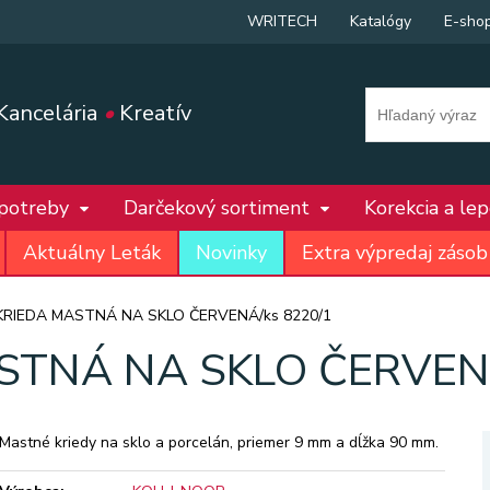
WRITECH
Katalógy
E-sho
Kancelária
•
Kreatív
 potreby
Darčekový sortiment
Korekcia a le
Aktuálny Leták
Novinky
Extra výpredaj zásob
KRIEDA MASTNÁ NA SKLO ČERVENÁ/ks 8220/1
STNÁ NA SKLO ČERVENÁ
Mastné kriedy na sklo a porcelán, priemer 9 mm a dĺžka 90 mm.