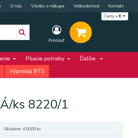
p
O nás
Všetko o nákupe
Veľkoobchod
Kontakt
Ceny v
€
Prihlásiť
penie
Písacie potreby
Ďalšie
Výpredaj BTS
/ks 8220/1
Skladom
4.0000
ks