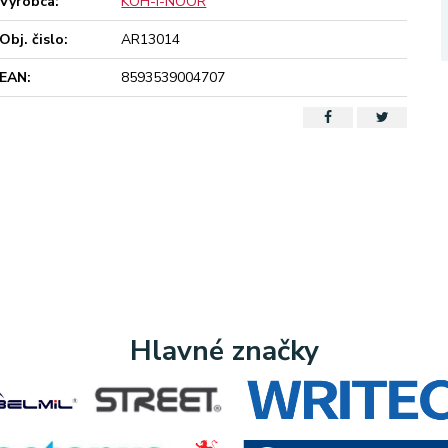
Výrobca:
KOH-I-NOOR
Obj. čislo:
AR13014
EAN:
8593539004707
Hlavné značky