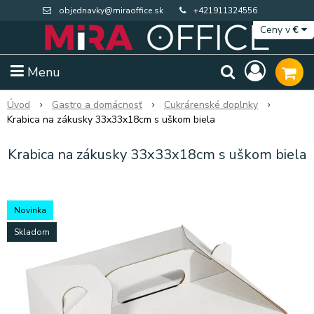
objednavky@miraoffice.sk
+421911324556
Ceny v
€
Menu
Úvod
Gastro a domácnosť
Cukrárenské doplnky
Krabica na zákusky 33x33x18cm s uškom biela
Krabica na zákusky 33x33x18cm s uškom biela
Novinka
Skladom
Extra výpredaj zásob
Výpredaj BTS