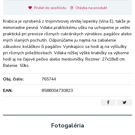
Pridať do wishlistu
Otázka na produkt
Krabica je vyrobená z trojvrstvovej vlnitej lepenky (vlna E), takže je
mimoriadne pevná. Vďaka praktickému ušku na uchopenie je veľmi
praktická pri prevoze rôznych cukrárskych výrobkov, pagáčov alebo
iných slaných pochutín. Odporúčame ju najmä na zabalenie
zákuskov, koláčikov či pagáčov. Vynikajúco sa hodí aj na výšlužky
pri rôznych príležitostiach. Vďaka nižšej výške krabičky sa výborne
hodí aj na čajové pečivo alebo medovníčky. Rozmer: 27x18x8 cm.
Balenie: 50ks.
Obj. čislo:
765744
EAN:
8588004730823
Fotogaléria