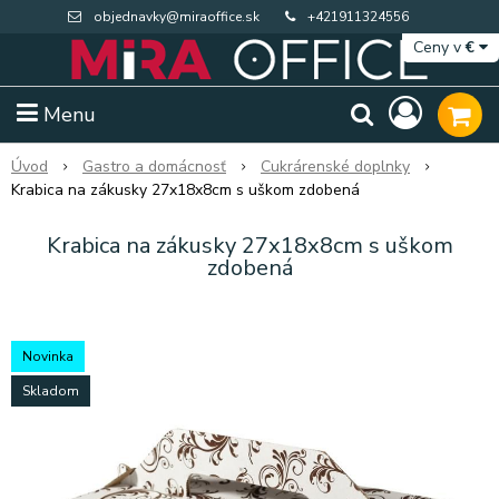
objednavky@miraoffice.sk
+421911324556
Ceny v
€
Menu
Úvod
Gastro a domácnosť
Cukrárenské doplnky
Krabica na zákusky 27x18x8cm s uškom zdobená
Krabica na zákusky 27x18x8cm s uškom
zdobená
Novinka
Skladom
Extra výpredaj zásob
Výpredaj BTS