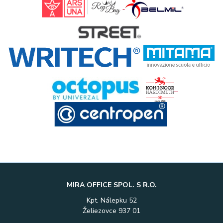
MIRA OFFICE SPOL. S R.O.
Kpt. Nálepku 52
Želiezovce 937 01