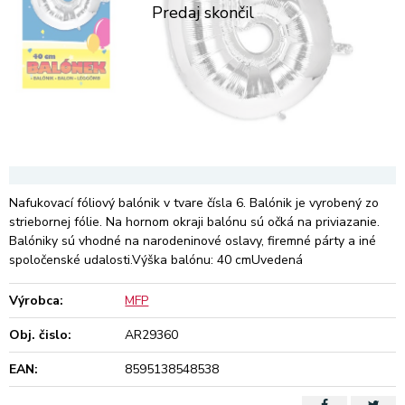
Nafukovací fóliový balónik v tvare čísla 6. Balónik je vyrobený zo
striebornej fólie. Na hornom okraji balónu sú očká na priviazanie.
Balóniky sú vhodné na narodeninové oslavy, firemné párty a iné
spoločenské udalosti.Výška balónu: 40 cmUvedená
Výrobca:
MFP
Obj. čislo:
AR29360
EAN:
8595138548538