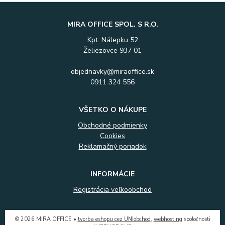
MIRA OFFICE SPOL. S R.O.
Kpt. Nálepku 52
Želiezovce 937 01
objednavky@miraoffice.sk
0911 324 556
VŠETKO O NÁKUPE
Obchodné podmienky
Cookies
Reklamačný poriadok
INFORMÁCIE
Registrácia veľkoobchod
© 2026 MIRA OFFICE •
tvorba eshopu cez UNIobchod
,
webhosting
spoločnosti