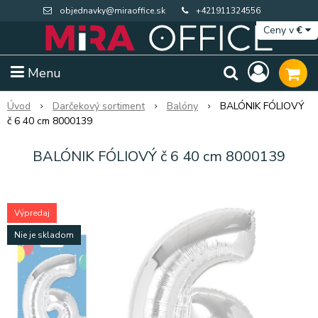
objednavky@miraoffice.sk
+421911324556
Ceny v
€
Menu
Úvod
Darčekový sortiment
Balóny
BALÓNIK FÓLIOVÝ
č 6 40 cm 8000139
BALÓNIK FÓLIOVÝ č 6 40 cm 8000139
Výpredaj
Nie je skladom
Extra výpredaj zásob
Výpredaj BTS